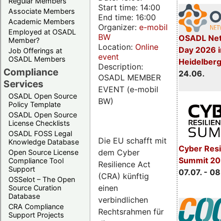
Regular Members
Start time: 14:00
Associate Members
End time: 16:00
Academic Members
Organizer:
e-mobil
Employed at OSADL
BW
OSADL Net
Member?
Location:
Online
Day 2026 i
Job Offerings at
event
OSADL Members
Heidelber
Description:
Compliance
24.06.
OSADL MEMBER
Services
EVENT (e-mobil
OSADL Open Source
BW)
Policy Template
OSADL Open Source
License Checklists
OSADL FOSS Legal
Die EU schafft mit
Knowledge Database
Cyber Resi
dem Cyber
Open Source License
Summit 2
Compliance Tool
Resilience Act
Support
07.07. - 08
(CRA) künftig
OSSelot – The Open
einen
Source Curation
Database
verbindlichen
CRA Compliance
Rechtsrahmen für
Support Projects