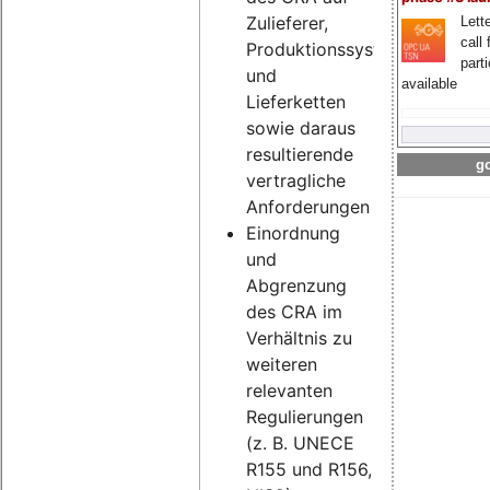
Zulieferer,
Lette
call 
Produktionssysteme
part
und
available
Lieferketten
sowie daraus
resultierende
go
vertragliche
Anforderungen
Einordnung
und
Abgrenzung
des CRA im
Verhältnis zu
weiteren
relevanten
Regulierungen
(z. B. UNECE
R155 und R156,