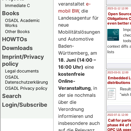
veranstaltet
e-
Immediate C
2023-11-12 12:00
mobil BW
, die
Books
Open Source
Landesagentur für
Obligations 
OSADL Academic
even better
neue
Works
Impo
Mobilitätslösungen
Other Books
chec
HOWTOs
und Automotive
tool
Baden-
context diffs
Downloads
lists
Württemberg, am
Imprint/Privacy
18. Juni (14:00 –
policy
16:00 Uhr)
eine
Legal documents
kostenfreie
2023-03-01 12:00
OSADL
Embedded L
Online-
Datenschutzerklärung
distributions
Veranstaltung
, in
OSADL Privacy policy
Result
der sie nochmals
"wish l
Search
über die
Login/Subscribe
Verordnung
informieren und
2022-07-11 12:00
Call for parti
insbesondere auch
phase #4 of
auf die Relevanz
OPC UA ope