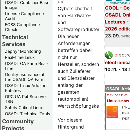
die
OSADL Container Base
COOL - Co
Image
Cybersicherheit
License Compliance
OSADL Onl
von Hardware-
Audit
Lectures 
und
FOSS Compliance
2026 editi
Softwareprodukten.
Check
23.09.
Die neuen
Technical
14:00
Anforderungen
Services
betreffen dabei
Zephyr Monitoring
nicht nur
Real-time Linux
electronic
OSADL QA Farm Real-
Hersteller, sondern
time
10.11. - 13.
auch Zulieferer
Quality assurance at
und Dienstleister
the OSADL QA Farm
entlang der
OSADL Linux Add-on
OSADL Artic
Patches
gesamten
OPC UA PubSub over
2024-10-02 12:00
(automobilen)
Linux is now
TSN
Wertschöpfungskette.
PRE
Safety Critical Linux
main
OSADL Technical Tools
next
Vor diesem
Community
Hintergrund
Projects