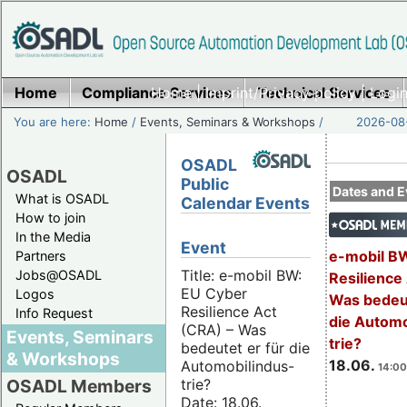
Home
Compliance Services
Home
|
Imprint/Privacy policy
Technical Services
|
Login
You are here:
Home
/
Events, Seminars & Workshops
/
2026-08-
OSADL
OSADL
Public
Dates and E
What is OSADL
Calendar Events
How to join
In the Media
Event
e-mobil B
Partners
Title: e-mobil BW:
Jobs@OSADL
Resilience
EU Cyber
Logos
Was bedeut
Resilience Act
Info Request
die Automo
(CRA) – Was
Events, Seminars
trie?
bedeutet er für die
& Workshops
18.06.
Automobilindus-
14:00
trie?
OSADL Members
Date: 18.06.