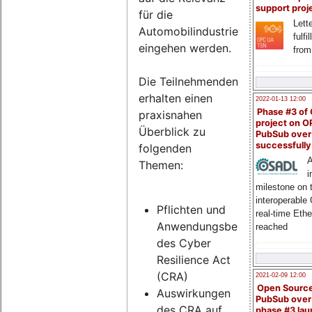
support proj
für die
Lette
Automobilindustrie
fulfi
eingehen werden.
from
Die Teilnehmenden
erhalten einen
2022-01-13 12:00
Phase #3 of
praxisnahen
project on 
Überblick zu
PubSub over
successfull
folgenden
A
Themen:
i
milestone on 
interoperable
Pflichten und
real-time Eth
Anwendungsbereich
reached
des Cyber
Resilience Act
(CRA)
2021-02-09 12:00
Open Sourc
Auswirkungen
PubSub over
des CRA auf
phase #3 la