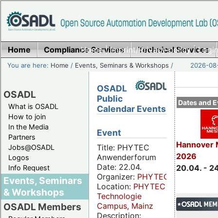
Home
Compliance Services
Home
|
Imprint/Privacy policy
Technical Services
|
Login
You are here:
Home
/
Events, Seminars & Workshops
/
2026-08-
OSADL
OSADL
Public
Dates and E
What is OSADL
Calendar Events
How to join
In the Media
Event
Partners
Hannover 
Title: PHYTEC
Jobs@OSADL
2026
Anwenderforum
Logos
Date: 22.04.
20.04. - 2
Info Request
Organizer:
PHYTEC
Events, Seminars
Location:
PHYTEC
& Workshops
Technologie
Campus, Mainz
OSADL Members
Description: