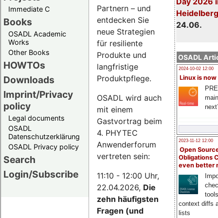
Day 2026 i
Partnern – und
Immediate C
Heidelber
entdecken Sie
Books
24.06.
neue Strategien
OSADL Academic
Works
für resiliente
Other Books
Produkte und
OSADL Artic
HOWTOs
langfristige
2024-10-02 12:00
Produktpflege.
Downloads
Linux is now
PRE
Imprint/Privacy
OSADL wird auch
main
policy
next
mit einem
Legal documents
Gastvortrag beim
OSADL
4. PHYTEC
Datenschutzerklärung
2023-11-12 12:00
Anwenderforum
OSADL Privacy policy
Open Source
vertreten sein:
Search
Obligations 
even better
Login/Subscribe
11:10 - 12:00 Uhr,
Impo
chec
22.04.2026,
Die
tool
zehn häufigsten
context diffs
Fragen (und
lists