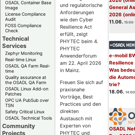
2026 (onli
OSADL Container Base
und regulatorische
General A
Image
Anforderungen
License Compliance
2026 (onli
wie den Cyber
Audit
11.06.
15:00 
FOSS Compliance
Resilience Act
Check
erfüllt, zeigt
Technical
PHYTEC beim 4.
Services
PHYTEC
Zephyr Monitoring
e-mobil B
Anwenderforum
Real-time Linux
Resilience
am 22. April 2026
OSADL QA Farm Real-
Was bedeut
in Mainz.
time
die Automo
Quality assurance at
Freuen Sie sich auf
the OSADL QA Farm
trie?
OSADL Linux Add-on
praxisnahe
18.06.
14:00
Patches
Vorträge, Best
OPC UA PubSub over
Practices und den
TSN
direkten
Safety Critical Linux
Austausch mit
OSADL Technical Tools
Community
Experten von
OSADL Net
Projects
PHYTEC und