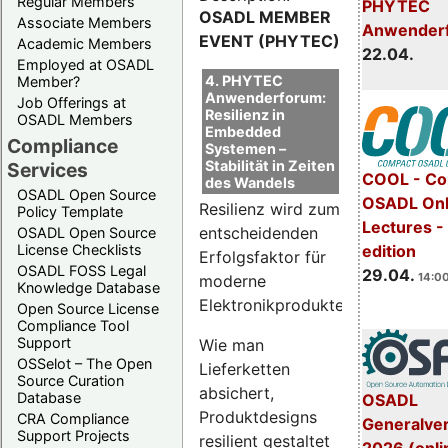
Regular Members
PHYTEC
OSADL MEMBER
Associate Members
Anwender
EVENT (PHYTEC)
Academic Members
22.04.
Employed at OSADL
4. PHYTEC
Member?
Anwenderforum:
Job Offerings at
Resilienz in
OSADL Members
Embedded
Compliance
Systemen –
Stabilität in Zeiten
Services
COOL - Co
des Wandels
OSADL Open Source
OSADL Onl
Resilienz wird zum
Policy Template
Lectures -
entscheidenden
OSADL Open Source
License Checklists
edition
Erfolgsfaktor für
OSADL FOSS Legal
29.04.
14:00
moderne
Knowledge Database
Elektronikprodukte.
Open Source License
Compliance Tool
Support
Wie man
OSSelot – The Open
Lieferketten
Source Curation
absichert,
Database
OSADL
Produktdesigns
CRA Compliance
Generalve
Support Projects
resilient gestaltet