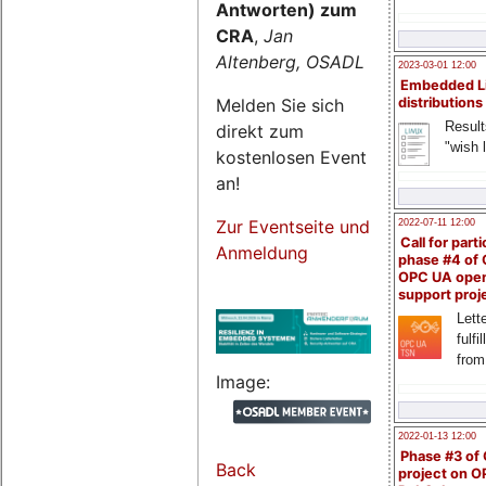
Antworten) zum
CRA
,
Jan
Altenberg, OSADL
2023-03-01 12:00
Embedded L
Melden Sie sich
distributions
Result
direkt zum
"wish l
kostenlosen Event
an!
Zur Eventseite und
2022-07-11 12:00
Call for parti
Anmeldung
phase #4 of
OPC UA ope
support proj
Lette
fulfi
from
Image:
2022-01-13 12:00
Phase #3 of
Back
project on 