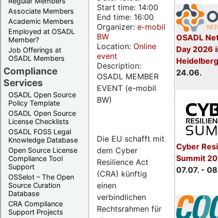
Regular Members
Start time: 14:00
Associate Members
End time: 16:00
Academic Members
Organizer:
e-mobil
Employed at OSADL
BW
OSADL Net
Member?
Location:
Online
Day 2026 i
Job Offerings at
event
OSADL Members
Heidelber
Description:
Compliance
24.06.
OSADL MEMBER
Services
EVENT (e-mobil
OSADL Open Source
BW)
Policy Template
OSADL Open Source
License Checklists
OSADL FOSS Legal
Die EU schafft mit
Knowledge Database
Cyber Resi
dem Cyber
Open Source License
Summit 2
Compliance Tool
Resilience Act
Support
07.07. - 08
(CRA) künftig
OSSelot – The Open
einen
Source Curation
Database
verbindlichen
CRA Compliance
Rechtsrahmen für
Support Projects