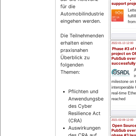
support proj
für die
Lette
Automobilindustrie
fulfi
eingehen werden.
from
Die Teilnehmenden
erhalten einen
2022-01-13 12:00
Phase #3 of
praxisnahen
project on 
Überblick zu
PubSub over
successfull
folgenden
A
Themen:
i
milestone on 
interoperable
Pflichten und
real-time Eth
Anwendungsbereich
reached
des Cyber
Resilience Act
(CRA)
2021-02-09 12:00
Open Sourc
Auswirkungen
PubSub over
des CRA auf
phase #3 la