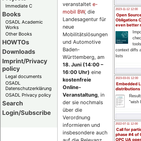
veranstaltet
e-
Immediate C
2023-11-12 12:00
mobil BW
, die
Books
Open Source
Landesagentur für
Obligations 
OSADL Academic
even better
neue
Works
Impo
Mobilitätslösungen
Other Books
chec
HOWTOs
und Automotive
tool
Baden-
context diffs
Downloads
lists
Württemberg, am
Imprint/Privacy
18. Juni (14:00 –
policy
16:00 Uhr)
eine
Legal documents
kostenfreie
2023-03-01 12:00
OSADL
Embedded L
Online-
Datenschutzerklärung
distributions
Veranstaltung
, in
OSADL Privacy policy
Result
der sie nochmals
"wish l
Search
über die
Login/Subscribe
Verordnung
informieren und
2022-07-11 12:00
Call for parti
insbesondere auch
phase #4 of
auf die Relevanz
OPC UA ope