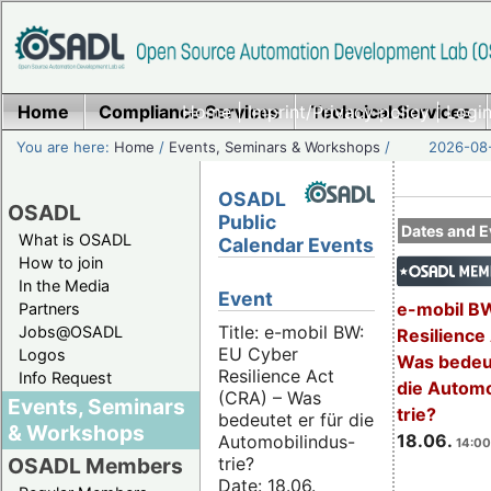
Home
Compliance Services
Home
|
Imprint/Privacy policy
Technical Services
|
Login
You are here:
Home
/
Events, Seminars & Workshops
/
2026-08-
OSADL
OSADL
Public
Dates and E
What is OSADL
Calendar Events
How to join
In the Media
Event
e-mobil B
Partners
Title: e-mobil BW:
Jobs@OSADL
Resilience
EU Cyber
Logos
Was bedeut
Resilience Act
Info Request
die Automo
(CRA) – Was
Events, Seminars
trie?
bedeutet er für die
& Workshops
18.06.
Automobilindus-
14:00
trie?
OSADL Members
Date: 18.06.