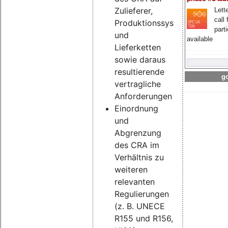
Zulieferer,
Lette
call 
Produktionssysteme
part
und
available
Lieferketten
sowie daraus
resultierende
go
vertragliche
Anforderungen
Einordnung
und
Abgrenzung
des CRA im
Verhältnis zu
weiteren
relevanten
Regulierungen
(z. B. UNECE
R155 und R156,