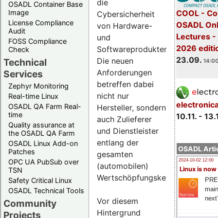
die
OSADL Container Base
COOL - Co
Image
Cybersicherheit
License Compliance
OSADL Onl
von Hardware-
Audit
Lectures 
und
FOSS Compliance
2026 editi
Softwareprodukten.
Check
23.09.
Die neuen
Technical
14:00
Anforderungen
Services
betreffen dabei
Zephyr Monitoring
nicht nur
Real-time Linux
electronic
OSADL QA Farm Real-
Hersteller, sondern
time
10.11. - 13.
auch Zulieferer
Quality assurance at
und Dienstleister
the OSADL QA Farm
entlang der
OSADL Linux Add-on
OSADL Artic
Patches
gesamten
OPC UA PubSub over
2024-10-02 12:00
(automobilen)
Linux is now
TSN
Wertschöpfungskette.
PRE
Safety Critical Linux
main
OSADL Technical Tools
next
Vor diesem
Community
Hintergrund
Projects