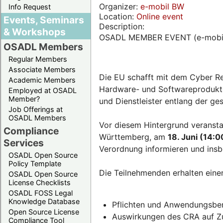
Organizer:
e-mobil BW
Info Request
Location:
Online event
Events, Seminars
Description:
& Workshops
OSADL MEMBER EVENT (e-mobi
OSADL Members
Regular Members
Associate Members
Die EU schafft mit dem Cyber Re
Academic Members
Hardware- und Softwareprodukten
Employed at OSADL
Member?
und Dienstleister entlang der g
Job Offerings at
OSADL Members
Vor diesem Hintergrund veransta
Compliance
Württemberg, am
18. Juni (14:0
Services
Verordnung informieren und insb
OSADL Open Source
Policy Template
Die Teilnehmenden erhalten eine
OSADL Open Source
License Checklists
OSADL FOSS Legal
Knowledge Database
Pflichten und Anwendungsber
Open Source License
Auswirkungen des CRA auf Zul
Compliance Tool