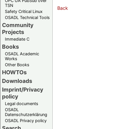
OPC UA PubSub over
TSN
Back
Safety Critical Linux
OSADL Technical Tools
Community
Projects
Immediate C
Books
OSADL Academic
Works
Other Books
HOWTOs
Downloads
Imprint/Privacy
policy
Legal documents
OSADL
Datenschutzerklärung
OSADL Privacy policy
Search