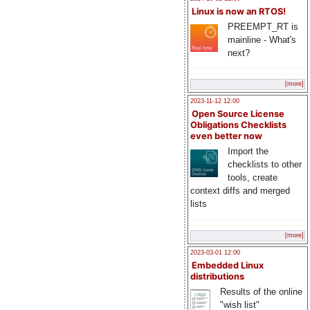
Linux is now an RTOS!
PREEMPT_RT is
mainline - What's
next?
[more]
2023-11-12 12:00
Open Source License
Obligations Checklists
even better now
Import the
checklists to other
tools, create
context diffs and merged
lists
[more]
2023-03-01 12:00
Embedded Linux
distributions
Results of the online
"wish list"