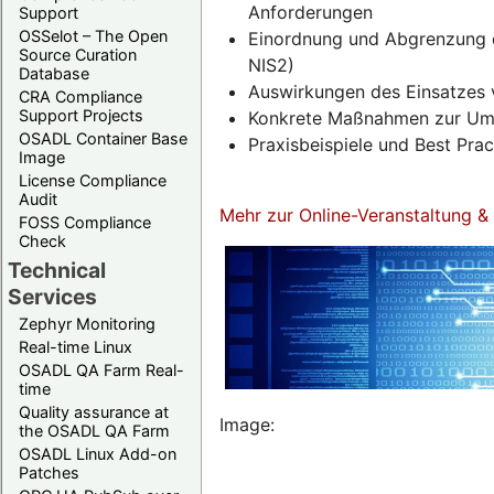
Anforderungen
Support
OSSelot – The Open
Einordnung und Abgrenzung d
Source Curation
NIS2)
Database
Auswirkungen des Einsatzes 
CRA Compliance
Support Projects
Konkrete Maßnahmen zur Umse
OSADL Container Base
Praxisbeispiele und Best Pra
Image
License Compliance
Audit
Mehr zur Online-Veranstaltung 
FOSS Compliance
Check
Technical
Services
Zephyr Monitoring
Real-time Linux
OSADL QA Farm Real-
time
Quality assurance at
Image:
the OSADL QA Farm
OSADL Linux Add-on
Patches