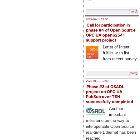
[more]
2022-07-11 12:00
Call for participation in
phase #4 of Open Source
OPC UA open62541
support project
Letter of Intent
fulfills wish list
from recent survey
[more]
2022-01-13 12:00
Phase #3 of OSADL
project on OPC UA
PubSub over TSN
successfully completed
Another
important
milestone on the way to
interoperable Open Source
real-time Ethernet has been
reached