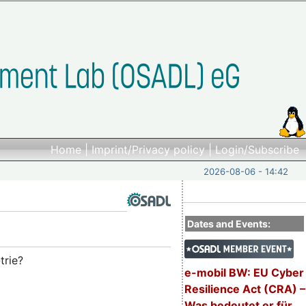
Home
|
Imprint/Privacy policy
|
Login/Subscribe
2026-08-06 - 14:42
Dates and Events:
trie?
e-mobil BW: EU Cyber
Resilience Act (CRA) –
Was bedeutet er für