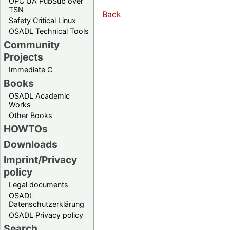
OPC UA PubSub over
TSN
Back
Safety Critical Linux
OSADL Technical Tools
Community
Projects
Immediate C
Books
OSADL Academic
Works
Other Books
HOWTOs
Downloads
Imprint/Privacy
policy
Legal documents
OSADL
Datenschutzerklärung
OSADL Privacy policy
Search