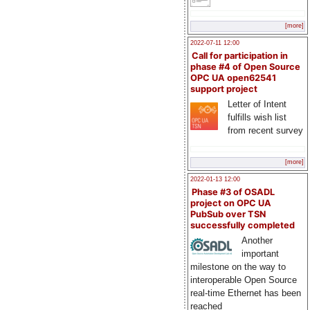
[more]
2022-07-11 12:00
Call for participation in
phase #4 of Open Source
OPC UA open62541
support project
Letter of Intent
fulfills wish list
from recent survey
[more]
2022-01-13 12:00
Phase #3 of OSADL
project on OPC UA
PubSub over TSN
successfully completed
Another
important
milestone on the way to
interoperable Open Source
real-time Ethernet has been
reached