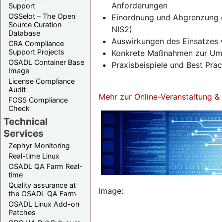
Anforderungen
Support
OSSelot – The Open
Einordnung und Abgrenzung d
Source Curation
NIS2)
Database
Auswirkungen des Einsatzes 
CRA Compliance
Support Projects
Konkrete Maßnahmen zur Umse
OSADL Container Base
Praxisbeispiele und Best Pra
Image
License Compliance
Audit
Mehr zur Online-Veranstaltung 
FOSS Compliance
Check
Technical
Services
Zephyr Monitoring
Real-time Linux
OSADL QA Farm Real-
time
Quality assurance at
Image:
the OSADL QA Farm
OSADL Linux Add-on
Patches