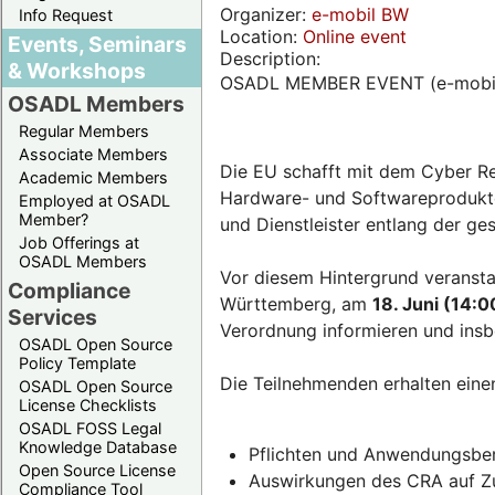
Organizer:
e-mobil BW
Info Request
Location:
Online event
Events, Seminars
Description:
& Workshops
OSADL MEMBER EVENT (e-mobi
OSADL Members
Regular Members
Associate Members
Die EU schafft mit dem Cyber Re
Academic Members
Hardware- und Softwareprodukten
Employed at OSADL
Member?
und Dienstleister entlang der g
Job Offerings at
OSADL Members
Vor diesem Hintergrund veransta
Compliance
Württemberg, am
18. Juni (14:0
Services
Verordnung informieren und insb
OSADL Open Source
Policy Template
Die Teilnehmenden erhalten eine
OSADL Open Source
License Checklists
OSADL FOSS Legal
Knowledge Database
Pflichten und Anwendungsber
Open Source License
Auswirkungen des CRA auf Zul
Compliance Tool