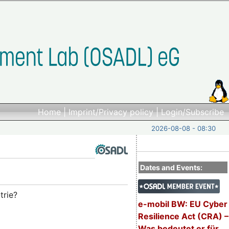
Home
|
Imprint/Privacy policy
|
Login/Subscribe
2026-08-08 - 08:30
Dates and Events:
trie?
e-mobil BW: EU Cyber
Resilience Act (CRA) –
Was bedeutet er für