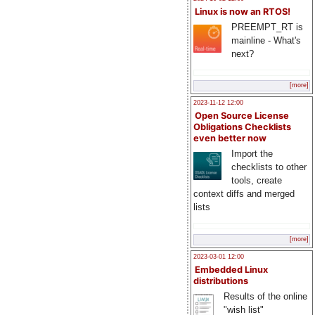
Linux is now an RTOS!
PREEMPT_RT is
mainline - What's
next?
[more]
2023-11-12 12:00
Open Source License
Obligations Checklists
even better now
Import the
checklists to other
tools, create
context diffs and merged
lists
[more]
2023-03-01 12:00
Embedded Linux
distributions
Results of the online
"wish list"