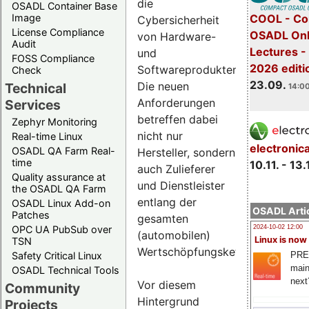
die
OSADL Container Base
COOL - Co
Image
Cybersicherheit
License Compliance
OSADL Onl
von Hardware-
Audit
Lectures 
und
FOSS Compliance
2026 editi
Softwareprodukten.
Check
23.09.
Die neuen
Technical
14:00
Anforderungen
Services
betreffen dabei
Zephyr Monitoring
nicht nur
Real-time Linux
electronic
OSADL QA Farm Real-
Hersteller, sondern
time
10.11. - 13.
auch Zulieferer
Quality assurance at
und Dienstleister
the OSADL QA Farm
entlang der
OSADL Linux Add-on
OSADL Artic
Patches
gesamten
OPC UA PubSub over
2024-10-02 12:00
(automobilen)
Linux is now
TSN
Wertschöpfungskette.
PRE
Safety Critical Linux
main
OSADL Technical Tools
next
Vor diesem
Community
Hintergrund
Projects