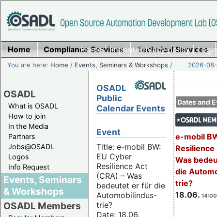
Home
Compliance Services
Home
|
Imprint/Privacy policy
Technical Services
|
Login
You are here:
Home
/
Events, Seminars & Workshops
/
2026-08-
OSADL
OSADL
Public
Dates and E
What is OSADL
Calendar Events
How to join
In the Media
Event
e-mobil B
Partners
Title: e-mobil BW:
Jobs@OSADL
Resilience
EU Cyber
Logos
Was bedeut
Resilience Act
Info Request
die Automo
(CRA) – Was
Events, Seminars
trie?
bedeutet er für die
& Workshops
18.06.
Automobilindus-
14:00
trie?
OSADL Members
Date: 18.06.