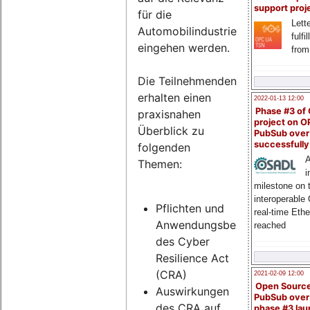
support proj
für die
Lette
Automobilindustrie
fulfi
eingehen werden.
from
Die Teilnehmenden
erhalten einen
2022-01-13 12:00
Phase #3 of
praxisnahen
project on 
Überblick zu
PubSub over
successfull
folgenden
A
Themen:
i
milestone on 
interoperable
Pflichten und
real-time Eth
Anwendungsbereich
reached
des Cyber
Resilience Act
(CRA)
2021-02-09 12:00
Open Sourc
Auswirkungen
PubSub over
des CRA auf
phase #3 la