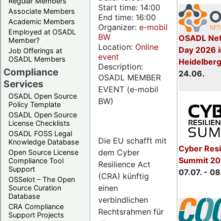
Regular Members
Start time: 14:00
Associate Members
End time: 16:00
Academic Members
Organizer:
e-mobil
Employed at OSADL
BW
OSADL Net
Member?
Location:
Online
Day 2026 i
Job Offerings at
event
OSADL Members
Heidelber
Description:
Compliance
24.06.
OSADL MEMBER
Services
EVENT (e-mobil
OSADL Open Source
BW)
Policy Template
OSADL Open Source
License Checklists
OSADL FOSS Legal
Die EU schafft mit
Knowledge Database
Cyber Resi
dem Cyber
Open Source License
Summit 2
Compliance Tool
Resilience Act
Support
07.07. - 08
(CRA) künftig
OSSelot – The Open
einen
Source Curation
Database
verbindlichen
CRA Compliance
Rechtsrahmen für
Support Projects