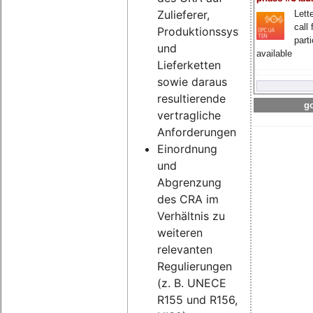
Zulieferer,
Lette
call 
Produktionssysteme
part
und
available
Lieferketten
sowie daraus
resultierende
go
vertragliche
Anforderungen
Einordnung
und
Abgrenzung
des CRA im
Verhältnis zu
weiteren
relevanten
Regulierungen
(z. B. UNECE
R155 und R156,