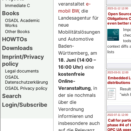
veranstaltet
e-
Immediate C
2023-11-12 12:00
mobil BW
, die
Books
Open Source
Landesagentur für
Obligations 
OSADL Academic
even better
neue
Works
Impo
Mobilitätslösungen
Other Books
chec
HOWTOs
und Automotive
tool
Baden-
context diffs
Downloads
lists
Württemberg, am
Imprint/Privacy
18. Juni (14:00 –
policy
16:00 Uhr)
eine
Legal documents
kostenfreie
2023-03-01 12:00
OSADL
Embedded L
Online-
Datenschutzerklärung
distributions
Veranstaltung
, in
OSADL Privacy policy
Result
der sie nochmals
"wish l
Search
über die
Login/Subscribe
Verordnung
informieren und
2022-07-11 12:00
Call for parti
insbesondere auch
phase #4 of
auf die Relevanz
OPC UA ope