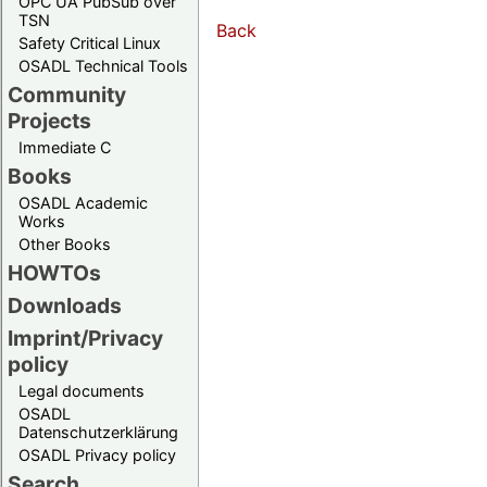
OPC UA PubSub over
TSN
Back
Safety Critical Linux
OSADL Technical Tools
Community
Projects
Immediate C
Books
OSADL Academic
Works
Other Books
HOWTOs
Downloads
Imprint/Privacy
policy
Legal documents
OSADL
Datenschutzerklärung
OSADL Privacy policy
Search