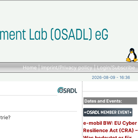
Home
|
Imprint/Privacy policy
|
Login/Subscribe
2026-08-09 - 16:36
Dates and Events:
trie?
e-mobil BW: EU Cyber
Resilience Act (CRA) –
Was bedeutet er für