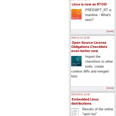
Linux is now an RTOS!
PREEMPT_RT is
mainline - What's
next?
[more]
2023-11-12 12:00
Open Source License
Obligations Checklists
even better now
Import the
checklists to other
tools, create
context diffs and merged
lists
[more]
2023-03-01 12:00
Embedded Linux
distributions
Results of the online
"wish list"