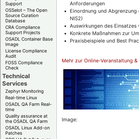
Anforderungen
Support
OSSelot – The Open
Einordnung und Abgrenzung d
Source Curation
NIS2)
Database
Auswirkungen des Einsatzes 
CRA Compliance
Support Projects
Konkrete Maßnahmen zur Umse
OSADL Container Base
Praxisbeispiele und Best Pra
Image
License Compliance
Audit
Mehr zur Online-Veranstaltung 
FOSS Compliance
Check
Technical
Services
Zephyr Monitoring
Real-time Linux
OSADL QA Farm Real-
time
Quality assurance at
Image:
the OSADL QA Farm
OSADL Linux Add-on
Patches