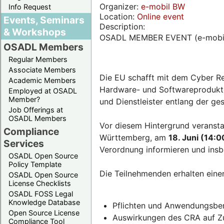
Organizer:
e-mobil BW
Info Request
Location:
Online event
Events, Seminars
Description:
& Workshops
OSADL MEMBER EVENT (e-mobi
OSADL Members
Regular Members
Associate Members
Die EU schafft mit dem Cyber Re
Academic Members
Hardware- und Softwareprodukten
Employed at OSADL
Member?
und Dienstleister entlang der g
Job Offerings at
OSADL Members
Vor diesem Hintergrund veransta
Compliance
Württemberg, am
18. Juni (14:0
Services
Verordnung informieren und insb
OSADL Open Source
Policy Template
Die Teilnehmenden erhalten eine
OSADL Open Source
License Checklists
OSADL FOSS Legal
Knowledge Database
Pflichten und Anwendungsber
Open Source License
Auswirkungen des CRA auf Zul
Compliance Tool