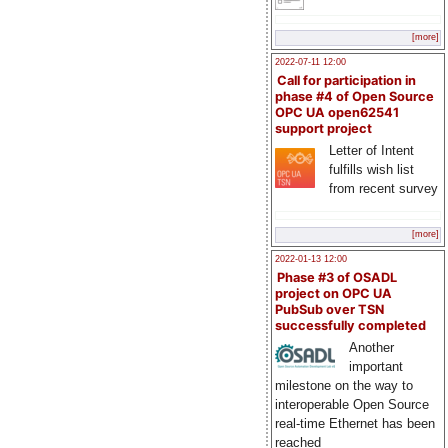
[more]
2022-07-11 12:00
Call for participation in
phase #4 of Open Source
OPC UA open62541
support project
Letter of Intent
fulfills wish list
from recent survey
[more]
2022-01-13 12:00
Phase #3 of OSADL
project on OPC UA
PubSub over TSN
successfully completed
Another
important
milestone on the way to
interoperable Open Source
real-time Ethernet has been
reached