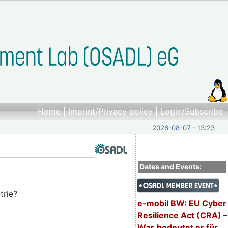
Home
|
Imprint/Privacy policy
|
Login/Subscribe
2026-08-07 - 13:23
Dates and Events:
trie?
e-mobil BW: EU Cyber
Resilience Act (CRA) –
Was bedeutet er für