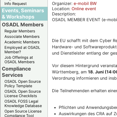
Organizer:
e-mobil BW
Info Request
Location:
Online event
Events, Seminars
Description:
& Workshops
OSADL MEMBER EVENT (e-mobi
OSADL Members
Regular Members
Associate Members
Die EU schafft mit dem Cyber Re
Academic Members
Hardware- und Softwareprodukten
Employed at OSADL
Member?
und Dienstleister entlang der g
Job Offerings at
OSADL Members
Vor diesem Hintergrund veransta
Compliance
Württemberg, am
18. Juni (14:0
Services
Verordnung informieren und insb
OSADL Open Source
Policy Template
Die Teilnehmenden erhalten eine
OSADL Open Source
License Checklists
OSADL FOSS Legal
Knowledge Database
Pflichten und Anwendungsber
Open Source License
Auswirkungen des CRA auf Zul
Compliance Tool