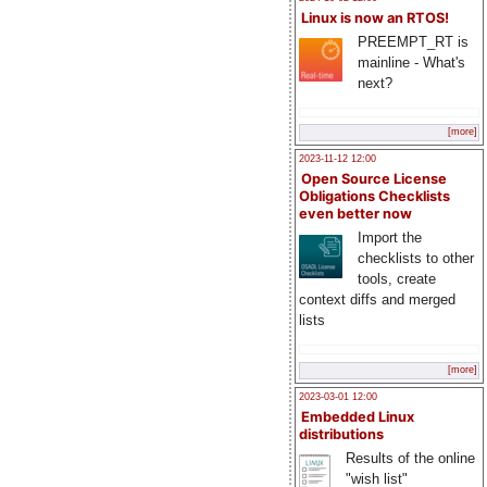
Linux is now an RTOS!
PREEMPT_RT is
mainline - What's
next?
[more]
2023-11-12 12:00
Open Source License
Obligations Checklists
even better now
Import the
checklists to other
tools, create
context diffs and merged
lists
[more]
2023-03-01 12:00
Embedded Linux
distributions
Results of the online
"wish list"