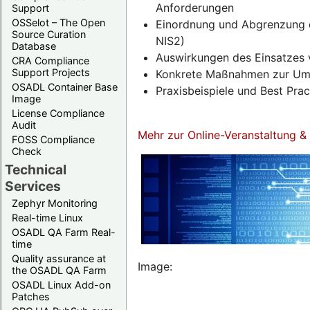
Anforderungen
Support
OSSelot – The Open
Einordnung und Abgrenzung d
Source Curation
NIS2)
Database
Auswirkungen des Einsatzes 
CRA Compliance
Support Projects
Konkrete Maßnahmen zur Umse
OSADL Container Base
Praxisbeispiele und Best Pra
Image
License Compliance
Audit
Mehr zur Online-Veranstaltung 
FOSS Compliance
Check
Technical
Services
Zephyr Monitoring
Real-time Linux
OSADL QA Farm Real-
time
Quality assurance at
Image:
the OSADL QA Farm
OSADL Linux Add-on
Patches