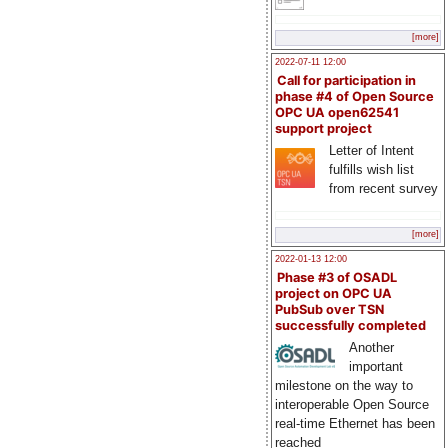
[more]
2022-07-11 12:00
Call for participation in
phase #4 of Open Source
OPC UA open62541
support project
Letter of Intent
fulfills wish list
from recent survey
[more]
2022-01-13 12:00
Phase #3 of OSADL
project on OPC UA
PubSub over TSN
successfully completed
Another
important
milestone on the way to
interoperable Open Source
real-time Ethernet has been
reached