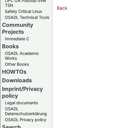
OPC UA PubSub over
TSN
Back
Safety Critical Linux
OSADL Technical Tools
Community
Projects
Immediate C
Books
OSADL Academic
Works
Other Books
HOWTOs
Downloads
Imprint/Privacy
policy
Legal documents
OSADL
Datenschutzerklärung
OSADL Privacy policy
Search