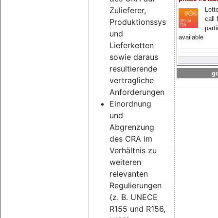
Zulieferer,
Lette
call 
Produktionssysteme
part
und
available
Lieferketten
sowie daraus
resultierende
go
vertragliche
Anforderungen
Einordnung
und
Abgrenzung
des CRA im
Verhältnis zu
weiteren
relevanten
Regulierungen
(z. B. UNECE
R155 und R156,