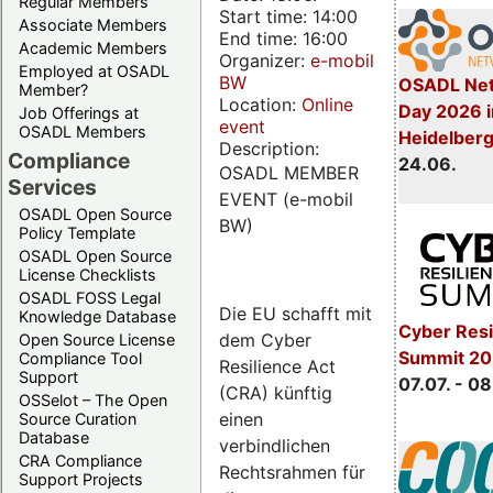
Regular Members
Start time: 14:00
Associate Members
End time: 16:00
Academic Members
Organizer:
e-mobil
Employed at OSADL
BW
OSADL Net
Member?
Location:
Online
Day 2026 i
Job Offerings at
event
OSADL Members
Heidelber
Description:
Compliance
24.06.
OSADL MEMBER
Services
EVENT (e-mobil
OSADL Open Source
BW)
Policy Template
OSADL Open Source
License Checklists
OSADL FOSS Legal
Die EU schafft mit
Knowledge Database
Cyber Resi
dem Cyber
Open Source License
Summit 2
Compliance Tool
Resilience Act
Support
07.07. - 08
(CRA) künftig
OSSelot – The Open
einen
Source Curation
Database
verbindlichen
CRA Compliance
Rechtsrahmen für
Support Projects