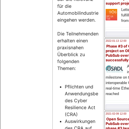
support proj
für die
Lette
Automobilindustrie
fulfi
eingehen werden.
from
Die Teilnehmenden
erhalten einen
2022-01-13 12:00
Phase #3 of
praxisnahen
project on 
Überblick zu
PubSub over
successfull
folgenden
A
Themen:
i
milestone on 
interoperable
Pflichten und
real-time Eth
Anwendungsbereich
reached
des Cyber
Resilience Act
(CRA)
2021-02-09 12:00
Open Sourc
Auswirkungen
PubSub over
des CRA auf
phase #3 la