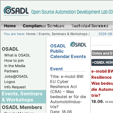
Home
Compliance Services
Home
|
Imprint/Privacy policy
Technical Services
|
Login
You are here:
Home
/
Events, Seminars & Workshops
/
2026-08-
OSADL
OSADL
Public
Dates and E
What is OSADL
Calendar Events
How to join
In the Media
Event
e-mobil B
Partners
Title: e-mobil BW:
Jobs@OSADL
Resilience
EU Cyber
Logos
Was bedeut
Resilience Act
Info Request
die Automo
(CRA) – Was
Events, Seminars
trie?
bedeutet er für die
& Workshops
18.06.
Automobilindus-
14:00
trie?
OSADL Members
Date: 18.06.