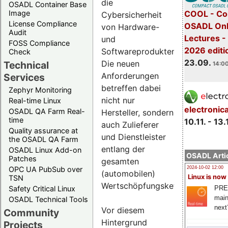
die
OSADL Container Base
COOL - Co
Image
Cybersicherheit
License Compliance
OSADL Onl
von Hardware-
Audit
Lectures 
und
FOSS Compliance
2026 editi
Softwareprodukten.
Check
23.09.
Die neuen
Technical
14:00
Anforderungen
Services
betreffen dabei
Zephyr Monitoring
nicht nur
Real-time Linux
electronic
OSADL QA Farm Real-
Hersteller, sondern
time
10.11. - 13.
auch Zulieferer
Quality assurance at
und Dienstleister
the OSADL QA Farm
entlang der
OSADL Linux Add-on
OSADL Artic
Patches
gesamten
OPC UA PubSub over
2024-10-02 12:00
(automobilen)
Linux is now
TSN
Wertschöpfungskette.
PRE
Safety Critical Linux
main
OSADL Technical Tools
next
Vor diesem
Community
Hintergrund
Projects