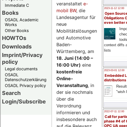
veranstaltet
e-
Immediate C
2023-11-12 12:00
mobil BW
, die
Books
Open Source
Landesagentur für
Obligations 
OSADL Academic
even better
neue
Works
Impo
Mobilitätslösungen
Other Books
chec
HOWTOs
und Automotive
tool
Baden-
context diffs
Downloads
lists
Württemberg, am
Imprint/Privacy
18. Juni (14:00 –
policy
16:00 Uhr)
eine
Legal documents
kostenfreie
2023-03-01 12:00
OSADL
Embedded L
Online-
Datenschutzerklärung
distributions
Veranstaltung
, in
OSADL Privacy policy
Result
der sie nochmals
"wish l
Search
über die
Login/Subscribe
Verordnung
informieren und
2022-07-11 12:00
Call for parti
insbesondere auch
phase #4 of
auf die Relevanz
OPC UA ope