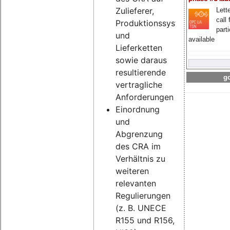
Zulieferer,
Lette
call 
Produktionssysteme
part
und
available
Lieferketten
sowie daraus
resultierende
go
vertragliche
Anforderungen
Einordnung
und
Abgrenzung
des CRA im
Verhältnis zu
weiteren
relevanten
Regulierungen
(z. B. UNECE
R155 und R156,