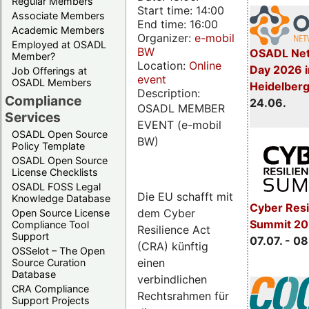
Regular Members
Start time: 14:00
Associate Members
End time: 16:00
Academic Members
Organizer:
e-mobil
Employed at OSADL
BW
OSADL Net
Member?
Location:
Online
Day 2026 i
Job Offerings at
event
OSADL Members
Heidelber
Description:
Compliance
24.06.
OSADL MEMBER
Services
EVENT (e-mobil
OSADL Open Source
BW)
Policy Template
OSADL Open Source
License Checklists
OSADL FOSS Legal
Die EU schafft mit
Knowledge Database
Cyber Resi
dem Cyber
Open Source License
Summit 2
Compliance Tool
Resilience Act
Support
07.07. - 08
(CRA) künftig
OSSelot – The Open
einen
Source Curation
Database
verbindlichen
CRA Compliance
Rechtsrahmen für
Support Projects