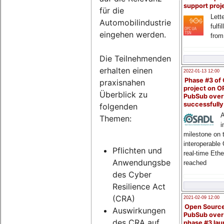
support proj
für die
Lette
Automobilindustrie
fulfi
eingehen werden.
from
Die Teilnehmenden
erhalten einen
2022-01-13 12:00
Phase #3 of
praxisnahen
project on 
Überblick zu
PubSub over
successfull
folgenden
A
Themen:
i
milestone on 
interoperable
Pflichten und
real-time Eth
Anwendungsbereich
reached
des Cyber
Resilience Act
(CRA)
2021-02-09 12:00
Open Sourc
Auswirkungen
PubSub over
des CRA auf
phase #3 la