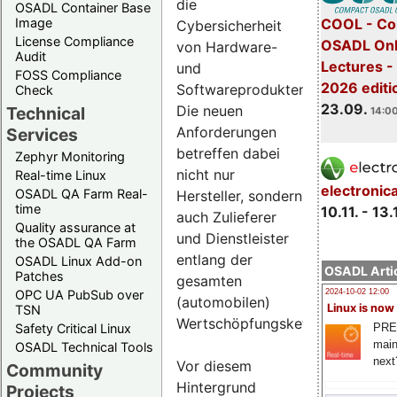
die
OSADL Container Base
COOL - Co
Image
Cybersicherheit
License Compliance
OSADL Onl
von Hardware-
Audit
Lectures 
und
FOSS Compliance
2026 editi
Softwareprodukten.
Check
23.09.
Die neuen
Technical
14:00
Anforderungen
Services
betreffen dabei
Zephyr Monitoring
nicht nur
Real-time Linux
electronic
OSADL QA Farm Real-
Hersteller, sondern
time
10.11. - 13.
auch Zulieferer
Quality assurance at
und Dienstleister
the OSADL QA Farm
entlang der
OSADL Linux Add-on
OSADL Artic
Patches
gesamten
OPC UA PubSub over
2024-10-02 12:00
(automobilen)
Linux is now
TSN
Wertschöpfungskette.
PRE
Safety Critical Linux
main
OSADL Technical Tools
next
Vor diesem
Community
Hintergrund
Projects