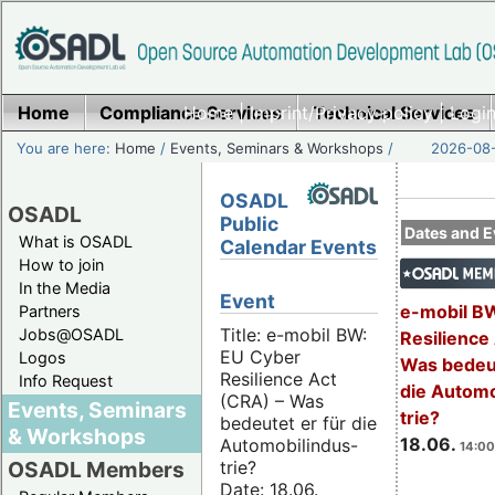
Home
Compliance Services
Home
|
Imprint/Privacy policy
Technical Services
|
Login
You are here:
Home
/
Events, Seminars & Workshops
/
2026-08-
OSADL
OSADL
Public
Dates and E
What is OSADL
Calendar Events
How to join
In the Media
Event
e-mobil B
Partners
Title: e-mobil BW:
Jobs@OSADL
Resilience
EU Cyber
Logos
Was bedeut
Resilience Act
Info Request
die Automo
(CRA) – Was
Events, Seminars
trie?
bedeutet er für die
& Workshops
18.06.
Automobilindus-
14:00
trie?
OSADL Members
Date: 18.06.