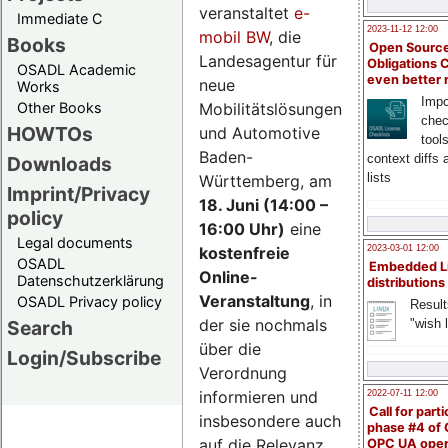
veranstaltet
e-
Immediate C
2023-11-12 12:00
mobil BW
, die
Books
Open Source
Landesagentur für
Obligations 
OSADL Academic
even better
neue
Works
Impo
Mobilitätslösungen
Other Books
chec
HOWTOs
und Automotive
tool
Baden-
context diffs
Downloads
lists
Württemberg, am
Imprint/Privacy
18. Juni (14:00 –
policy
16:00 Uhr)
eine
Legal documents
kostenfreie
2023-03-01 12:00
OSADL
Embedded L
Online-
Datenschutzerklärung
distributions
Veranstaltung
, in
OSADL Privacy policy
Result
der sie nochmals
"wish l
Search
über die
Login/Subscribe
Verordnung
informieren und
2022-07-11 12:00
Call for parti
insbesondere auch
phase #4 of
auf die Relevanz
OPC UA ope