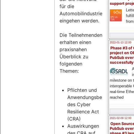
support proj
für die
Lette
Automobilindustrie
fulfi
eingehen werden.
from
Die Teilnehmenden
erhalten einen
2022-01-13 12:00
Phase #3 of
praxisnahen
project on 
Überblick zu
PubSub over
successfull
folgenden
A
Themen:
i
milestone on 
interoperable
Pflichten und
real-time Eth
Anwendungsbereich
reached
des Cyber
Resilience Act
(CRA)
2021-02-09 12:00
Open Sourc
Auswirkungen
PubSub over
des CRA auf
phase #3 la