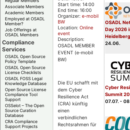
Regular Members
Start time: 14:00
Associate Members
End time: 16:00
Academic Members
Organizer:
e-mobil
Employed at OSADL
BW
OSADL Net
Member?
Location:
Online
Day 2026 i
Job Offerings at
event
OSADL Members
Heidelber
Description:
Compliance
24.06.
OSADL MEMBER
Services
EVENT (e-mobil
OSADL Open Source
BW)
Policy Template
OSADL Open Source
License Checklists
OSADL FOSS Legal
Die EU schafft mit
Knowledge Database
Cyber Resi
dem Cyber
Open Source License
Summit 2
Compliance Tool
Resilience Act
Support
07.07. - 08
(CRA) künftig
OSSelot – The Open
einen
Source Curation
Database
verbindlichen
CRA Compliance
Rechtsrahmen für
Support Projects