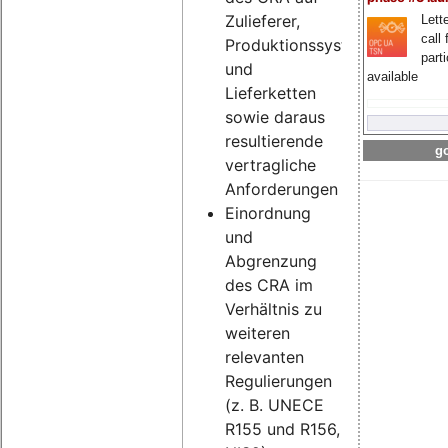
Zulieferer,
Lette
call 
Produktionssysteme
part
und
available
Lieferketten
sowie daraus
resultierende
go
vertragliche
Anforderungen
Einordnung
und
Abgrenzung
des CRA im
Verhältnis zu
weiteren
relevanten
Regulierungen
(z. B. UNECE
R155 und R156,