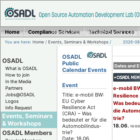
Home
Compliance Services
Home
|
Imprint/Privacy policy
Technical Services
|
Login
You are here:
Home
/
Events, Seminars & Workshops
/
2026-08-
OSADL
OSADL
Public
Dates and E
What is OSADL
Calendar Events
How to join
In the Media
Event
e-mobil B
Partners
Title: e-mobil BW:
Jobs@OSADL
Resilience
EU Cyber
Logos
Was bedeut
Resilience Act
Info Request
die Automo
(CRA) – Was
Events, Seminars
trie?
bedeutet er für die
& Workshops
18.06.
Automobilindus-
14:00
trie?
OSADL Members
Date: 18.06.