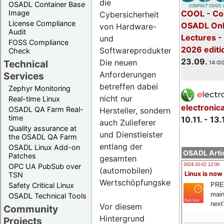
die
OSADL Container Base
COOL - Co
Image
Cybersicherheit
License Compliance
OSADL Onl
von Hardware-
Audit
Lectures 
und
FOSS Compliance
2026 editi
Softwareprodukten.
Check
23.09.
Die neuen
Technical
14:00
Anforderungen
Services
betreffen dabei
Zephyr Monitoring
nicht nur
Real-time Linux
electronic
OSADL QA Farm Real-
Hersteller, sondern
time
10.11. - 13.
auch Zulieferer
Quality assurance at
und Dienstleister
the OSADL QA Farm
entlang der
OSADL Linux Add-on
OSADL Artic
Patches
gesamten
OPC UA PubSub over
2024-10-02 12:00
(automobilen)
Linux is now
TSN
Wertschöpfungskette.
PRE
Safety Critical Linux
main
OSADL Technical Tools
next
Vor diesem
Community
Hintergrund
Projects