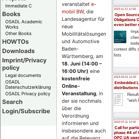
veranstaltet
e-
Immediate C
2023-11-12 12:00
mobil BW
, die
Books
Open Source
Landesagentur für
Obligations 
OSADL Academic
even better
neue
Works
Impo
Mobilitätslösungen
Other Books
chec
HOWTOs
und Automotive
tool
Baden-
context diffs
Downloads
lists
Württemberg, am
Imprint/Privacy
18. Juni (14:00 –
policy
16:00 Uhr)
eine
Legal documents
kostenfreie
2023-03-01 12:00
OSADL
Embedded L
Online-
Datenschutzerklärung
distributions
Veranstaltung
, in
OSADL Privacy policy
Result
der sie nochmals
"wish l
Search
über die
Login/Subscribe
Verordnung
informieren und
2022-07-11 12:00
Call for parti
insbesondere auch
phase #4 of
auf die Relevanz
OPC UA ope