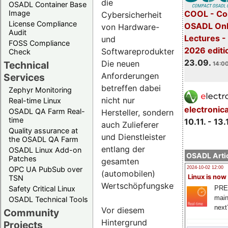
die
OSADL Container Base
COOL - Co
Image
Cybersicherheit
License Compliance
OSADL Onl
von Hardware-
Audit
Lectures 
und
FOSS Compliance
2026 editi
Softwareprodukten.
Check
23.09.
Die neuen
Technical
14:00
Anforderungen
Services
betreffen dabei
Zephyr Monitoring
nicht nur
Real-time Linux
electronic
OSADL QA Farm Real-
Hersteller, sondern
time
10.11. - 13.
auch Zulieferer
Quality assurance at
und Dienstleister
the OSADL QA Farm
entlang der
OSADL Linux Add-on
OSADL Artic
Patches
gesamten
OPC UA PubSub over
2024-10-02 12:00
(automobilen)
Linux is now
TSN
Wertschöpfungskette.
PRE
Safety Critical Linux
main
OSADL Technical Tools
next
Vor diesem
Community
Hintergrund
Projects