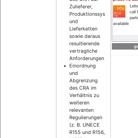
Zulieferer,
Lette
call 
Produktionssysteme
part
und
available
Lieferketten
sowie daraus
resultierende
go
vertragliche
Anforderungen
Einordnung
und
Abgrenzung
des CRA im
Verhältnis zu
weiteren
relevanten
Regulierungen
(z. B. UNECE
R155 und R156,