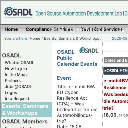
Home
Compliance Services
Home
|
Imprint/Privacy policy
Technical Services
|
Login
You are here:
Home
/
Events, Seminars & Workshops
/
2026-08-
OSADL
OSADL
Public
Dates and E
What is OSADL
Calendar Events
How to join
In the Media
Event
e-mobil B
Partners
Title: e-mobil BW:
Jobs@OSADL
Resilience
EU Cyber
Logos
Was bedeut
Resilience Act
Info Request
die Automo
(CRA) – Was
Events, Seminars
trie?
bedeutet er für die
& Workshops
18.06.
Automobilindus-
14:00
trie?
OSADL Members
Date: 18.06.