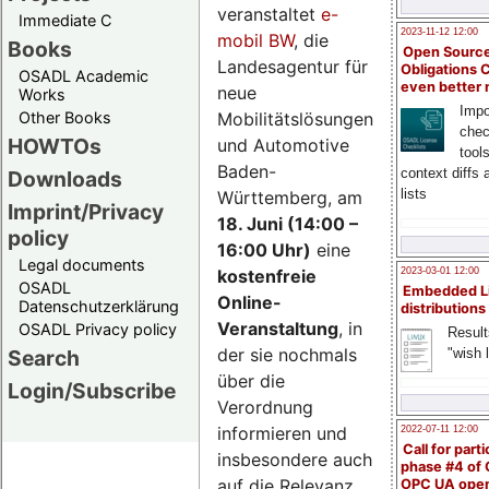
veranstaltet
e-
Immediate C
2023-11-12 12:00
mobil BW
, die
Books
Open Source
Landesagentur für
Obligations 
OSADL Academic
even better
neue
Works
Impo
Mobilitätslösungen
Other Books
chec
HOWTOs
und Automotive
tool
Baden-
context diffs
Downloads
lists
Württemberg, am
Imprint/Privacy
18. Juni (14:00 –
policy
16:00 Uhr)
eine
Legal documents
kostenfreie
2023-03-01 12:00
OSADL
Embedded L
Online-
Datenschutzerklärung
distributions
Veranstaltung
, in
OSADL Privacy policy
Result
der sie nochmals
"wish l
Search
über die
Login/Subscribe
Verordnung
informieren und
2022-07-11 12:00
Call for parti
insbesondere auch
phase #4 of
auf die Relevanz
OPC UA ope