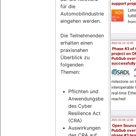
support proj
für die
Lette
Automobilindustrie
fulfi
eingehen werden.
from
Die Teilnehmenden
erhalten einen
2022-01-13 12:00
Phase #3 of
praxisnahen
project on 
Überblick zu
PubSub over
successfull
folgenden
A
Themen:
i
milestone on 
interoperable
Pflichten und
real-time Eth
Anwendungsbereich
reached
des Cyber
Resilience Act
(CRA)
2021-02-09 12:00
Open Sourc
Auswirkungen
PubSub over
des CRA auf
phase #3 la