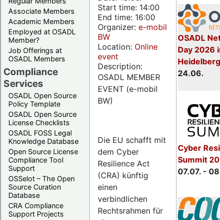
Regular Members
Start time: 14:00
Associate Members
End time: 16:00
Academic Members
Organizer:
e-mobil
Employed at OSADL
BW
OSADL Net
Member?
Location:
Online
Day 2026 i
Job Offerings at
event
OSADL Members
Heidelber
Description:
Compliance
24.06.
OSADL MEMBER
Services
EVENT (e-mobil
OSADL Open Source
BW)
Policy Template
OSADL Open Source
License Checklists
OSADL FOSS Legal
Die EU schafft mit
Knowledge Database
Cyber Resi
dem Cyber
Open Source License
Summit 2
Compliance Tool
Resilience Act
Support
07.07. - 08
(CRA) künftig
OSSelot – The Open
einen
Source Curation
Database
verbindlichen
CRA Compliance
Rechtsrahmen für
Support Projects