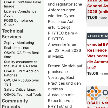
2026 (onli
OSADL Container Base
und regulatorische
General A
Image
Anforderungen
License Compliance
2026 (onli
wie den Cyber
Audit
11.06.
15:00 
FOSS Compliance
Resilience Act
Check
erfüllt, zeigt
Technical
PHYTEC beim 4.
Services
PHYTEC
Zephyr Monitoring
e-mobil B
Anwenderforum
Real-time Linux
Resilience
am 22. April 2026
OSADL QA Farm Real-
Was bedeut
in Mainz.
time
die Automo
Quality assurance at
Freuen Sie sich auf
the OSADL QA Farm
trie?
OSADL Linux Add-on
praxisnahe
18.06.
14:00
Patches
Vorträge, Best
OPC UA PubSub over
Practices und den
TSN
direkten
Safety Critical Linux
Austausch mit
OSADL Technical Tools
Community
Experten von
OSADL Net
Projects
PHYTEC und