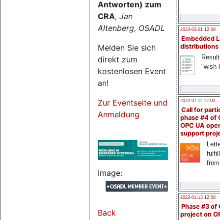
Antworten) zum
CRA
,
Jan
Altenberg, OSADL
2023-03-01 12:00
Embedded L
Melden Sie sich
distributions
Result
direkt zum
"wish l
kostenlosen Event
an!
Zur Eventseite und
2022-07-11 12:00
Call for parti
Anmeldung
phase #4 of
OPC UA ope
support proj
Lette
fulfi
from
Image:
2022-01-13 12:00
Phase #3 of
Back
project on 