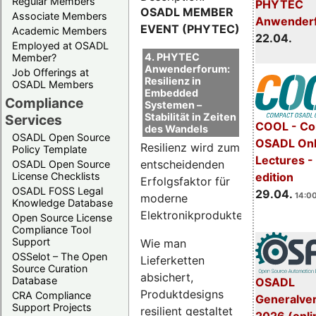
Regular Members
PHYTEC
OSADL MEMBER
Associate Members
Anwender
EVENT (PHYTEC)
Academic Members
22.04.
Employed at OSADL
4. PHYTEC
Member?
Anwenderforum:
Job Offerings at
Resilienz in
OSADL Members
Embedded
Compliance
Systemen –
Stabilität in Zeiten
Services
COOL - Co
des Wandels
OSADL Open Source
OSADL Onl
Resilienz wird zum
Policy Template
Lectures -
entscheidenden
OSADL Open Source
License Checklists
edition
Erfolgsfaktor für
OSADL FOSS Legal
29.04.
14:00
moderne
Knowledge Database
Elektronikprodukte.
Open Source License
Compliance Tool
Support
Wie man
OSSelot – The Open
Lieferketten
Source Curation
absichert,
Database
OSADL
Produktdesigns
CRA Compliance
Generalve
Support Projects
resilient gestaltet