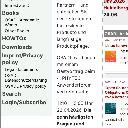
Day 2026 i
Partnern – und
Immediate C
Heidelber
entdecken Sie
Books
24.06.
neue Strategien
OSADL Academic
Works
für resiliente
Other Books
Produkte und
OSADL Artic
HOWTOs
langfristige
2024-10-02 12:00
Produktpflege.
Downloads
Linux is now
PRE
Imprint/Privacy
OSADL wird auch
main
policy
next
mit einem
Legal documents
Gastvortrag beim
OSADL
4. PHYTEC
Datenschutzerklärung
2023-11-12 12:00
Anwenderforum
OSADL Privacy policy
Open Source
vertreten sein:
Search
Obligations 
even better
Login/Subscribe
11:10 - 12:00 Uhr,
Impo
chec
22.04.2026,
Die
tool
zehn häufigsten
context diffs
Fragen (und
lists