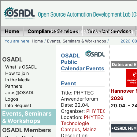
Home
Compliance Services
Home
|
Imprint/Privacy policy
Technical Services
|
Login
You are here:
Home
/
Events, Seminars & Workshops
/
2026-08-
OSADL
OSADL
Public
Dates and E
What is OSADL
Calendar Events
How to join
In the Media
Event
Partners
Hannover 
Title: PHYTEC
Jobs@OSADL
2026
Anwenderforum
Logos
Date: 22.04.
20.04. - 2
Info Request
Organizer:
PHYTEC
Events, Seminars
Location:
PHYTEC
& Workshops
Technologie
Campus, Mainz
OSADL Members
Description: