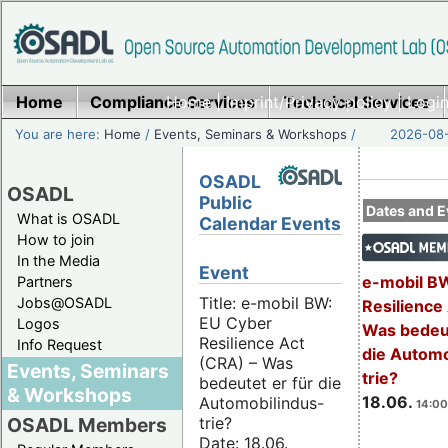
Home
Compliance Services
Home
|
Imprint/Privacy policy
Technical Services
|
Login
You are here:
Home
/
Events, Seminars & Workshops
/
2026-08-
OSADL
OSADL
Public
Dates and E
What is OSADL
Calendar Events
How to join
In the Media
Event
e-mobil B
Partners
Title: e-mobil BW:
Jobs@OSADL
Resilience
EU Cyber
Logos
Was bedeut
Resilience Act
Info Request
die Automo
(CRA) – Was
Events, Seminars
trie?
bedeutet er für die
& Workshops
18.06.
Automobilindus-
14:00
trie?
OSADL Members
Date: 18.06.