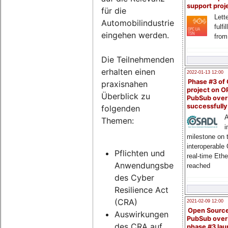
support proj
für die
Lette
Automobilindustrie
fulfi
eingehen werden.
from
Die Teilnehmenden
erhalten einen
2022-01-13 12:00
Phase #3 of
praxisnahen
project on 
Überblick zu
PubSub over
successfull
folgenden
A
Themen:
i
milestone on 
interoperable
Pflichten und
real-time Eth
Anwendungsbereich
reached
des Cyber
Resilience Act
(CRA)
2021-02-09 12:00
Open Sourc
Auswirkungen
PubSub over
des CRA auf
phase #3 la