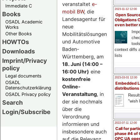
veranstaltet
e-
Immediate C
2023-11-12 12:00
mobil BW
, die
Books
Open Source
Landesagentur für
Obligations 
OSADL Academic
even better
neue
Works
Impo
Mobilitätslösungen
Other Books
chec
HOWTOs
und Automotive
tool
Baden-
context diffs
Downloads
lists
Württemberg, am
Imprint/Privacy
18. Juni (14:00 –
policy
16:00 Uhr)
eine
Legal documents
kostenfreie
2023-03-01 12:00
OSADL
Embedded L
Online-
Datenschutzerklärung
distributions
Veranstaltung
, in
OSADL Privacy policy
Result
der sie nochmals
"wish l
Search
über die
Login/Subscribe
Verordnung
informieren und
2022-07-11 12:00
Call for parti
insbesondere auch
phase #4 of
auf die Relevanz
OPC UA ope