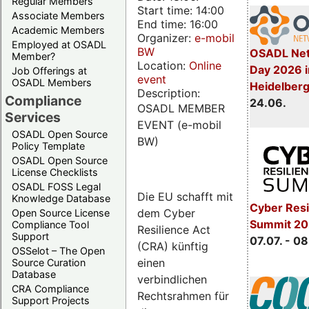
Regular Members
Start time: 14:00
Associate Members
End time: 16:00
Academic Members
Organizer:
e-mobil
Employed at OSADL
BW
OSADL Net
Member?
Location:
Online
Day 2026 i
Job Offerings at
event
OSADL Members
Heidelber
Description:
Compliance
24.06.
OSADL MEMBER
Services
EVENT (e-mobil
OSADL Open Source
BW)
Policy Template
OSADL Open Source
License Checklists
OSADL FOSS Legal
Die EU schafft mit
Knowledge Database
Cyber Resi
dem Cyber
Open Source License
Summit 2
Compliance Tool
Resilience Act
Support
07.07. - 08
(CRA) künftig
OSSelot – The Open
einen
Source Curation
Database
verbindlichen
CRA Compliance
Rechtsrahmen für
Support Projects