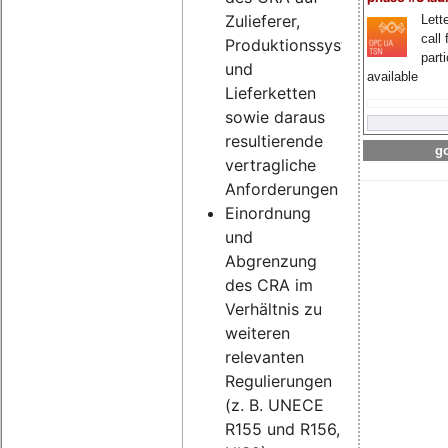
Zulieferer,
Lette
call 
Produktionssysteme
part
und
available
Lieferketten
sowie daraus
resultierende
go
vertragliche
Anforderungen
Einordnung
und
Abgrenzung
des CRA im
Verhältnis zu
weiteren
relevanten
Regulierungen
(z. B. UNECE
R155 und R156,