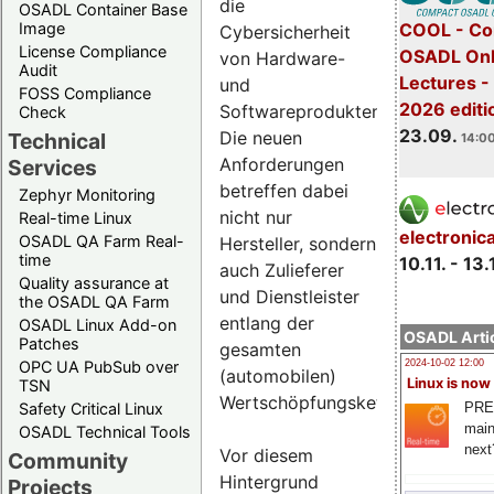
die
OSADL Container Base
COOL - Co
Image
Cybersicherheit
License Compliance
OSADL Onl
von Hardware-
Audit
Lectures 
und
FOSS Compliance
2026 editi
Softwareprodukten.
Check
23.09.
Die neuen
Technical
14:00
Anforderungen
Services
betreffen dabei
Zephyr Monitoring
nicht nur
Real-time Linux
electronic
OSADL QA Farm Real-
Hersteller, sondern
time
10.11. - 13.
auch Zulieferer
Quality assurance at
und Dienstleister
the OSADL QA Farm
entlang der
OSADL Linux Add-on
OSADL Artic
Patches
gesamten
OPC UA PubSub over
2024-10-02 12:00
(automobilen)
Linux is now
TSN
Wertschöpfungskette.
PRE
Safety Critical Linux
main
OSADL Technical Tools
next
Vor diesem
Community
Hintergrund
Projects