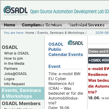
Home
Compliance Services
Home
|
Imprint/Privacy policy
Technical Services
|
Login
You are here:
Home
/
Events, Seminars & Workshops
/
2026-08-
OSADL
OSADL
Public
Dates and E
What is OSADL
Calendar Events
How to join
In the Media
Event
e-mobil B
Partners
Title: e-mobil BW:
Jobs@OSADL
Resilience
EU Cyber
Logos
Was bedeut
Resilience Act
Info Request
die Automo
(CRA) – Was
Events, Seminars
trie?
bedeutet er für die
& Workshops
18.06.
Automobilindus-
14:00
trie?
OSADL Members
Date: 18.06.