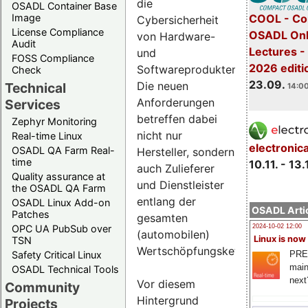
die
OSADL Container Base
COOL - Co
Image
Cybersicherheit
License Compliance
OSADL Onl
von Hardware-
Audit
Lectures 
und
FOSS Compliance
2026 editi
Softwareprodukten.
Check
23.09.
Die neuen
Technical
14:00
Anforderungen
Services
betreffen dabei
Zephyr Monitoring
nicht nur
Real-time Linux
electronic
OSADL QA Farm Real-
Hersteller, sondern
time
10.11. - 13.
auch Zulieferer
Quality assurance at
und Dienstleister
the OSADL QA Farm
entlang der
OSADL Linux Add-on
OSADL Artic
Patches
gesamten
OPC UA PubSub over
2024-10-02 12:00
(automobilen)
Linux is now
TSN
Wertschöpfungskette.
PRE
Safety Critical Linux
main
OSADL Technical Tools
next
Vor diesem
Community
Hintergrund
Projects