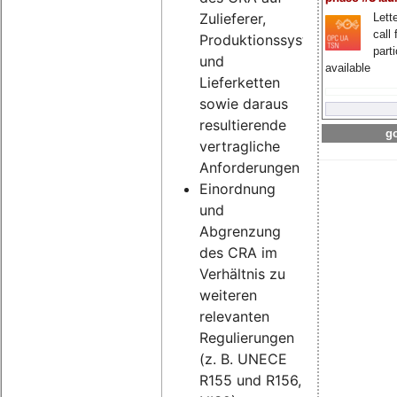
Zulieferer,
Lette
call 
Produktionssysteme
part
und
available
Lieferketten
sowie daraus
resultierende
go
vertragliche
Anforderungen
Einordnung
und
Abgrenzung
des CRA im
Verhältnis zu
weiteren
relevanten
Regulierungen
(z. B. UNECE
R155 und R156,