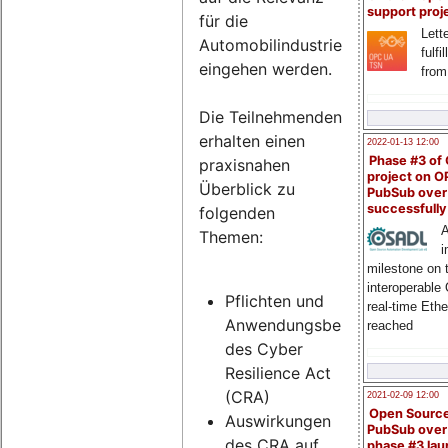
support proj
für die
Lette
Automobilindustrie
fulfi
eingehen werden.
from
Die Teilnehmenden
erhalten einen
2022-01-13 12:00
Phase #3 of
praxisnahen
project on 
Überblick zu
PubSub over
successfull
folgenden
A
Themen:
i
milestone on 
interoperable
Pflichten und
real-time Eth
Anwendungsbereich
reached
des Cyber
Resilience Act
(CRA)
2021-02-09 12:00
Open Sourc
Auswirkungen
PubSub over
des CRA auf
phase #3 la