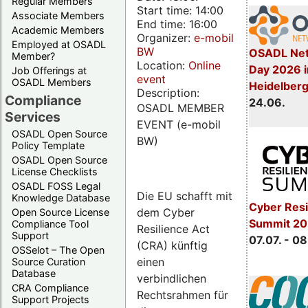
Regular Members
Start time: 14:00
Associate Members
End time: 16:00
Academic Members
Organizer:
e-mobil
Employed at OSADL
BW
OSADL Net
Member?
Location:
Online
Day 2026 i
Job Offerings at
event
OSADL Members
Heidelber
Description:
Compliance
24.06.
OSADL MEMBER
Services
EVENT (e-mobil
OSADL Open Source
BW)
Policy Template
OSADL Open Source
License Checklists
OSADL FOSS Legal
Die EU schafft mit
Knowledge Database
Cyber Resi
dem Cyber
Open Source License
Summit 2
Compliance Tool
Resilience Act
Support
07.07. - 08
(CRA) künftig
OSSelot – The Open
einen
Source Curation
Database
verbindlichen
CRA Compliance
Rechtsrahmen für
Support Projects