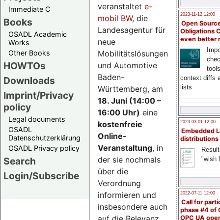
veranstaltet
e-
Immediate C
2023-11-12 12:00
mobil BW
, die
Books
Open Source
Landesagentur für
Obligations 
OSADL Academic
even better
neue
Works
Impo
Mobilitätslösungen
Other Books
chec
HOWTOs
und Automotive
tool
Baden-
context diffs
Downloads
lists
Württemberg, am
Imprint/Privacy
18. Juni (14:00 –
policy
16:00 Uhr)
eine
Legal documents
kostenfreie
2023-03-01 12:00
OSADL
Embedded L
Online-
Datenschutzerklärung
distributions
Veranstaltung
, in
OSADL Privacy policy
Result
der sie nochmals
"wish l
Search
über die
Login/Subscribe
Verordnung
informieren und
2022-07-11 12:00
Call for parti
insbesondere auch
phase #4 of
auf die Relevanz
OPC UA ope