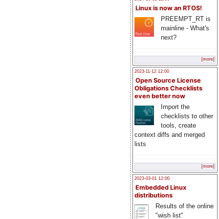
Linux is now an RTOS!
PREEMPT_RT is
mainline - What's
next?
[more]
2023-11-12 12:00
Open Source License
Obligations Checklists
even better now
Import the
checklists to other
tools, create
context diffs and merged
lists
[more]
2023-03-01 12:00
Embedded Linux
distributions
Results of the online
"wish list"