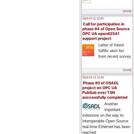
[more]
2022-07-11 12:00
Call for participation in
phase #4 of Open Source
OPC UA open62541
support project
Letter of Intent
fulfills wish list
from recent survey
[more]
2022-01-13 12:00
Phase #3 of OSADL
project on OPC UA
PubSub over TSN
successfully completed
Another
important
milestone on the way to
interoperable Open Source
real-time Ethernet has been
reached