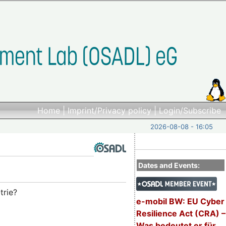
Home
|
Imprint/Privacy policy
|
Login/Subscribe
2026-08-08 - 16:05
Dates and Events:
trie?
e-mobil BW: EU Cyber
Resilience Act (CRA) –
Was bedeutet er für