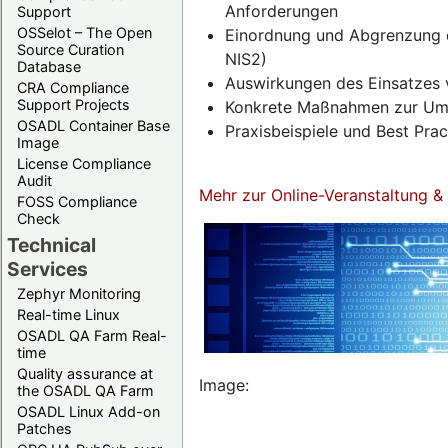
Anforderungen
Support
OSSelot – The Open
Einordnung und Abgrenzung d
Source Curation
NIS2)
Database
Auswirkungen des Einsatzes 
CRA Compliance
Support Projects
Konkrete Maßnahmen zur Umse
OSADL Container Base
Praxisbeispiele und Best Pra
Image
License Compliance
Audit
Mehr zur Online-Veranstaltung 
FOSS Compliance
Check
Technical
Services
Zephyr Monitoring
Real-time Linux
OSADL QA Farm Real-
time
Quality assurance at
Image:
the OSADL QA Farm
OSADL Linux Add-on
Patches