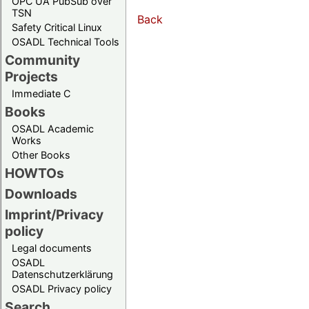
OPC UA PubSub over
TSN
Back
Safety Critical Linux
OSADL Technical Tools
Community
Projects
Immediate C
Books
OSADL Academic
Works
Other Books
HOWTOs
Downloads
Imprint/Privacy
policy
Legal documents
OSADL
Datenschutzerklärung
OSADL Privacy policy
Search