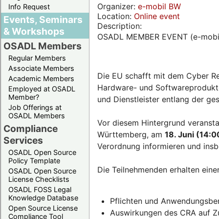
Organizer:
e-mobil BW
Info Request
Location:
Online event
Events, Seminars
Description:
& Workshops
OSADL MEMBER EVENT (e-mobi
OSADL Members
Regular Members
Associate Members
Die EU schafft mit dem Cyber Re
Academic Members
Hardware- und Softwareprodukten
Employed at OSADL
Member?
und Dienstleister entlang der g
Job Offerings at
OSADL Members
Vor diesem Hintergrund veransta
Compliance
Württemberg, am
18. Juni (14:0
Services
Verordnung informieren und insb
OSADL Open Source
Policy Template
Die Teilnehmenden erhalten eine
OSADL Open Source
License Checklists
OSADL FOSS Legal
Knowledge Database
Pflichten und Anwendungsber
Open Source License
Auswirkungen des CRA auf Zul
Compliance Tool