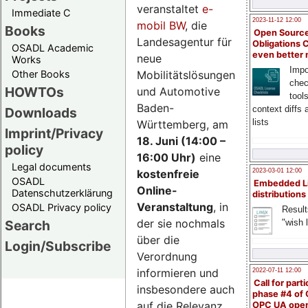
veranstaltet
e-
Immediate C
2023-11-12 12:00
mobil BW
, die
Books
Open Source
Landesagentur für
Obligations 
OSADL Academic
even better
neue
Works
Impo
Mobilitätslösungen
Other Books
chec
HOWTOs
und Automotive
tool
Baden-
context diffs
Downloads
lists
Württemberg, am
Imprint/Privacy
18. Juni (14:00 –
policy
16:00 Uhr)
eine
Legal documents
kostenfreie
2023-03-01 12:00
OSADL
Embedded L
Online-
Datenschutzerklärung
distributions
Veranstaltung
, in
OSADL Privacy policy
Result
der sie nochmals
"wish l
Search
über die
Login/Subscribe
Verordnung
informieren und
2022-07-11 12:00
Call for parti
insbesondere auch
phase #4 of
auf die Relevanz
OPC UA ope