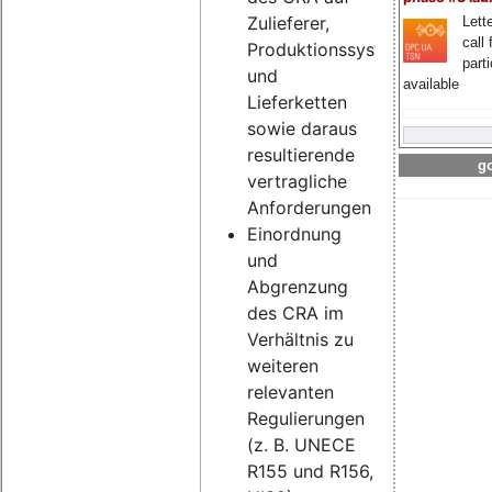
Zulieferer,
Lette
call 
Produktionssysteme
part
und
available
Lieferketten
sowie daraus
resultierende
go
vertragliche
Anforderungen
Einordnung
und
Abgrenzung
des CRA im
Verhältnis zu
weiteren
relevanten
Regulierungen
(z. B. UNECE
R155 und R156,