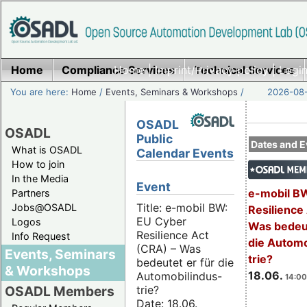
Home
Compliance Services
Home
|
Imprint/Privacy policy
Technical Services
|
Login
You are here:
Home
/
Events, Seminars & Workshops
/
2026-08-
OSADL
OSADL
Public
Dates and E
What is OSADL
Calendar Events
How to join
In the Media
Event
e-mobil B
Partners
Title: e-mobil BW:
Jobs@OSADL
Resilience
EU Cyber
Logos
Was bedeut
Resilience Act
Info Request
die Automo
(CRA) – Was
Events, Seminars
trie?
bedeutet er für die
& Workshops
18.06.
Automobilindus-
14:00
trie?
OSADL Members
Date: 18.06.