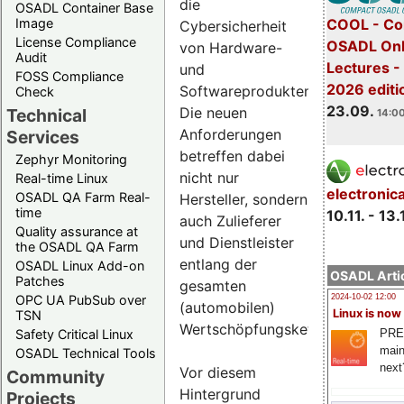
die
OSADL Container Base
COOL - Co
Image
Cybersicherheit
License Compliance
OSADL Onl
von Hardware-
Audit
Lectures 
und
FOSS Compliance
2026 editi
Softwareprodukten.
Check
23.09.
Die neuen
Technical
14:00
Anforderungen
Services
betreffen dabei
Zephyr Monitoring
nicht nur
Real-time Linux
electronic
OSADL QA Farm Real-
Hersteller, sondern
time
10.11. - 13.
auch Zulieferer
Quality assurance at
und Dienstleister
the OSADL QA Farm
entlang der
OSADL Linux Add-on
OSADL Artic
Patches
gesamten
OPC UA PubSub over
2024-10-02 12:00
(automobilen)
Linux is now
TSN
Wertschöpfungskette.
PRE
Safety Critical Linux
main
OSADL Technical Tools
next
Vor diesem
Community
Hintergrund
Projects