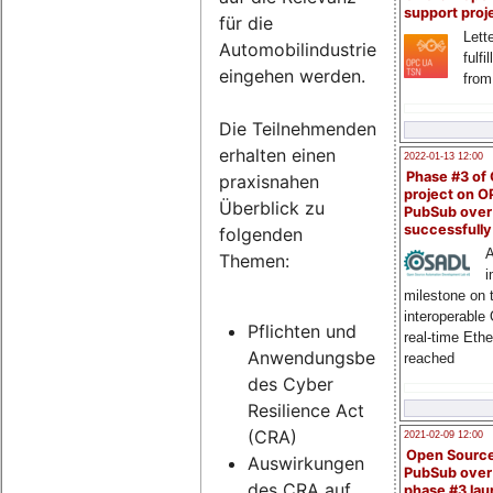
support proj
für die
Lette
Automobilindustrie
fulfi
eingehen werden.
from
Die Teilnehmenden
erhalten einen
2022-01-13 12:00
Phase #3 of
praxisnahen
project on 
Überblick zu
PubSub over
successfull
folgenden
A
Themen:
i
milestone on 
interoperable
Pflichten und
real-time Eth
Anwendungsbereich
reached
des Cyber
Resilience Act
(CRA)
2021-02-09 12:00
Open Sourc
Auswirkungen
PubSub over
des CRA auf
phase #3 la