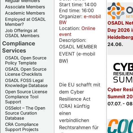
Regular Members
Start time: 14:00
Associate Members
End time: 16:00
Academic Members
Organizer:
e-mobil
Employed at OSADL
BW
OSADL Net
Member?
Location:
Online
Day 2026 i
Job Offerings at
event
OSADL Members
Heidelber
Description:
Compliance
24.06.
OSADL MEMBER
Services
EVENT (e-mobil
OSADL Open Source
BW)
Policy Template
OSADL Open Source
License Checklists
OSADL FOSS Legal
Die EU schafft mit
Knowledge Database
Cyber Resi
dem Cyber
Open Source License
Summit 2
Compliance Tool
Resilience Act
Support
07.07. - 08
(CRA) künftig
OSSelot – The Open
einen
Source Curation
Database
verbindlichen
CRA Compliance
Rechtsrahmen für
Support Projects