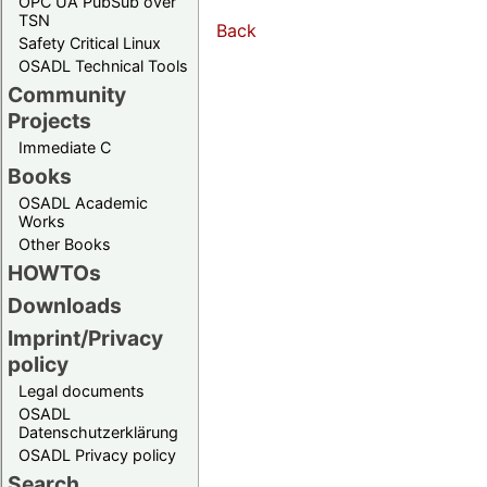
OPC UA PubSub over
TSN
Back
Safety Critical Linux
OSADL Technical Tools
Community
Projects
Immediate C
Books
OSADL Academic
Works
Other Books
HOWTOs
Downloads
Imprint/Privacy
policy
Legal documents
OSADL
Datenschutzerklärung
OSADL Privacy policy
Search