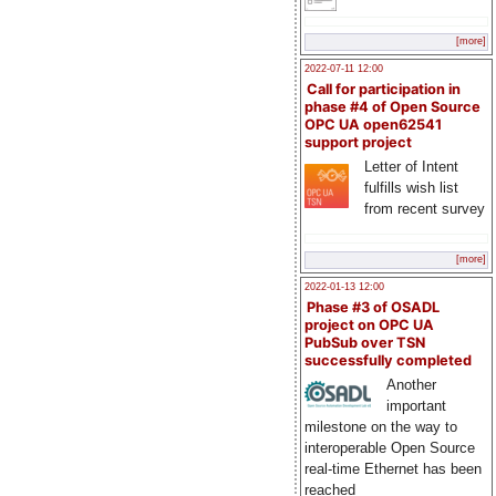
[more]
2022-07-11 12:00
Call for participation in
phase #4 of Open Source
OPC UA open62541
support project
Letter of Intent
fulfills wish list
from recent survey
[more]
2022-01-13 12:00
Phase #3 of OSADL
project on OPC UA
PubSub over TSN
successfully completed
Another
important
milestone on the way to
interoperable Open Source
real-time Ethernet has been
reached