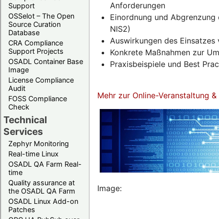
Anforderungen
Support
OSSelot – The Open
Einordnung und Abgrenzung d
Source Curation
NIS2)
Database
Auswirkungen des Einsatzes 
CRA Compliance
Support Projects
Konkrete Maßnahmen zur Umse
OSADL Container Base
Praxisbeispiele und Best Pra
Image
License Compliance
Audit
Mehr zur Online-Veranstaltung 
FOSS Compliance
Check
Technical
Services
Zephyr Monitoring
Real-time Linux
OSADL QA Farm Real-
time
Quality assurance at
Image:
the OSADL QA Farm
OSADL Linux Add-on
Patches