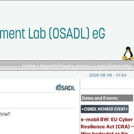
Home
|
Imprint/Privacy policy
|
Login/Subscribe
2026-08-08 - 01:54
Dates and Events:
trie?
e-mobil BW: EU Cyber
Resilience Act (CRA) –
Was bedeutet er für