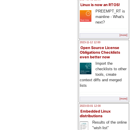
Linux is now an RTOS!
PREEMPT_RT is
mainline - What's
next?
[more]
2023-11-12 12:00
Open Source License
Obligations Checklists
even better now
Import the
checklists to other
tools, create
context diffs and merged
lists
[more]
2023-03-01 12:00
Embedded Linux
distributions
Results of the online
"wish list"