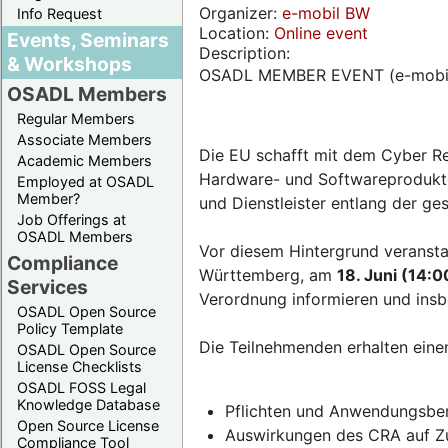
Organizer:
e-mobil BW
Info Request
Location:
Online event
Events, Seminars
Description:
& Workshops
OSADL MEMBER EVENT (e-mobi
OSADL Members
Regular Members
Associate Members
Die EU schafft mit dem Cyber Re
Academic Members
Hardware- und Softwareprodukten
Employed at OSADL
Member?
und Dienstleister entlang der g
Job Offerings at
OSADL Members
Vor diesem Hintergrund veransta
Compliance
Württemberg, am
18. Juni (14:0
Services
Verordnung informieren und insb
OSADL Open Source
Policy Template
Die Teilnehmenden erhalten eine
OSADL Open Source
License Checklists
OSADL FOSS Legal
Knowledge Database
Pflichten und Anwendungsber
Open Source License
Auswirkungen des CRA auf Zul
Compliance Tool