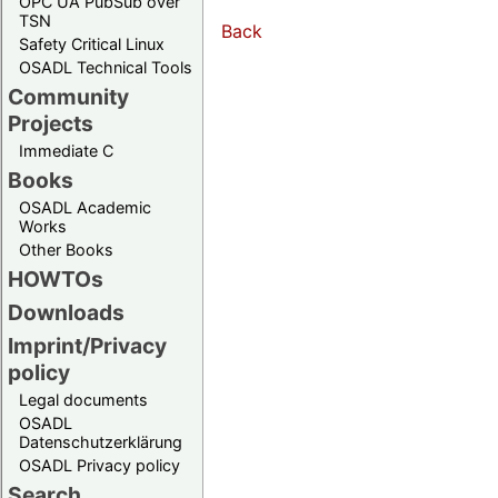
OPC UA PubSub over
TSN
Back
Safety Critical Linux
OSADL Technical Tools
Community
Projects
Immediate C
Books
OSADL Academic
Works
Other Books
HOWTOs
Downloads
Imprint/Privacy
policy
Legal documents
OSADL
Datenschutzerklärung
OSADL Privacy policy
Search