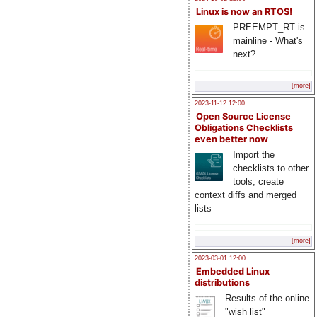
Linux is now an RTOS!
PREEMPT_RT is
mainline - What's
next?
[more]
2023-11-12 12:00
Open Source License
Obligations Checklists
even better now
Import the
checklists to other
tools, create
context diffs and merged
lists
[more]
2023-03-01 12:00
Embedded Linux
distributions
Results of the online
"wish list"