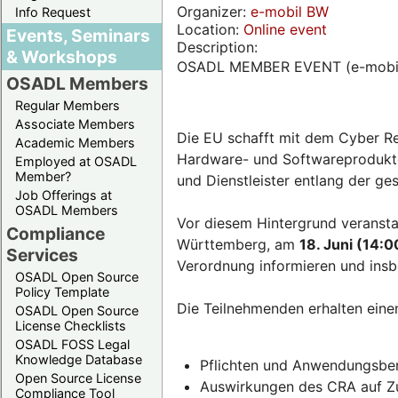
Organizer:
e-mobil BW
Info Request
Location:
Online event
Events, Seminars
Description:
& Workshops
OSADL MEMBER EVENT (e-mobi
OSADL Members
Regular Members
Associate Members
Die EU schafft mit dem Cyber Re
Academic Members
Hardware- und Softwareprodukten
Employed at OSADL
Member?
und Dienstleister entlang der g
Job Offerings at
OSADL Members
Vor diesem Hintergrund veransta
Compliance
Württemberg, am
18. Juni (14:0
Services
Verordnung informieren und insb
OSADL Open Source
Policy Template
Die Teilnehmenden erhalten eine
OSADL Open Source
License Checklists
OSADL FOSS Legal
Knowledge Database
Pflichten und Anwendungsber
Open Source License
Auswirkungen des CRA auf Zul
Compliance Tool