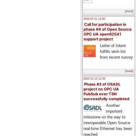
[more]
2022-07-11 12:00
Call for participation in
phase #4 of Open Source
OPC UA open62541
support project
Letter of Intent
fulfills wish list
from recent survey
[more]
2022-01-13 12:00
Phase #3 of OSADL
project on OPC UA
PubSub over TSN
successfully completed
Another
important
milestone on the way to
interoperable Open Source
real-time Ethernet has been
reached