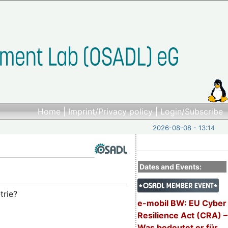
Home
|
Imprint/Privacy policy
|
Login/Subscribe
2026-08-08 - 13:14
Dates and Events:
trie?
e-mobil BW: EU Cyber
Resilience Act (CRA) –
Was bedeutet er für