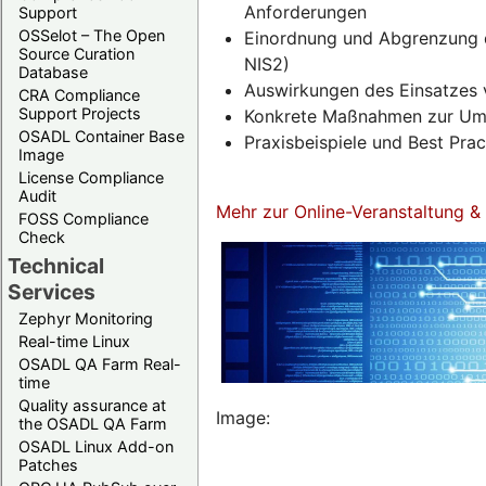
Anforderungen
Support
OSSelot – The Open
Einordnung und Abgrenzung d
Source Curation
NIS2)
Database
Auswirkungen des Einsatzes 
CRA Compliance
Support Projects
Konkrete Maßnahmen zur Umse
OSADL Container Base
Praxisbeispiele und Best Pra
Image
License Compliance
Audit
Mehr zur Online-Veranstaltung 
FOSS Compliance
Check
Technical
Services
Zephyr Monitoring
Real-time Linux
OSADL QA Farm Real-
time
Quality assurance at
Image:
the OSADL QA Farm
OSADL Linux Add-on
Patches