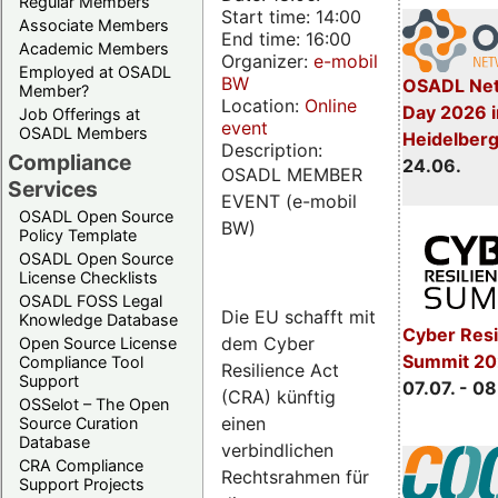
Regular Members
Start time: 14:00
Associate Members
End time: 16:00
Academic Members
Organizer:
e-mobil
Employed at OSADL
BW
OSADL Net
Member?
Location:
Online
Day 2026 i
Job Offerings at
event
OSADL Members
Heidelber
Description:
Compliance
24.06.
OSADL MEMBER
Services
EVENT (e-mobil
OSADL Open Source
BW)
Policy Template
OSADL Open Source
License Checklists
OSADL FOSS Legal
Die EU schafft mit
Knowledge Database
Cyber Resi
dem Cyber
Open Source License
Summit 2
Compliance Tool
Resilience Act
Support
07.07. - 08
(CRA) künftig
OSSelot – The Open
einen
Source Curation
Database
verbindlichen
CRA Compliance
Rechtsrahmen für
Support Projects