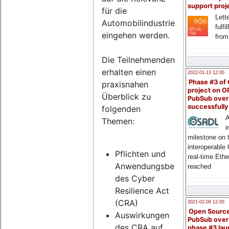
support proj
für die
Lette
Automobilindustrie
fulfi
eingehen werden.
from
Die Teilnehmenden
erhalten einen
2022-01-13 12:00
Phase #3 of
praxisnahen
project on 
Überblick zu
PubSub over
successfull
folgenden
A
Themen:
i
milestone on 
interoperable
Pflichten und
real-time Eth
Anwendungsbereich
reached
des Cyber
Resilience Act
(CRA)
2021-02-09 12:00
Open Sourc
Auswirkungen
PubSub over
des CRA auf
phase #3 la