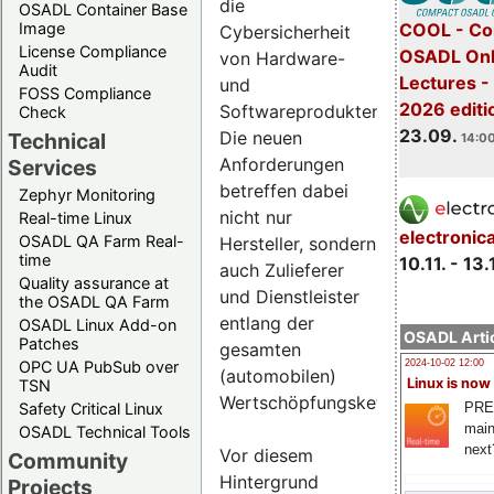
die
OSADL Container Base
COOL - Co
Image
Cybersicherheit
License Compliance
OSADL Onl
von Hardware-
Audit
Lectures 
und
FOSS Compliance
2026 editi
Softwareprodukten.
Check
23.09.
Die neuen
Technical
14:00
Anforderungen
Services
betreffen dabei
Zephyr Monitoring
nicht nur
Real-time Linux
electronic
OSADL QA Farm Real-
Hersteller, sondern
time
10.11. - 13.
auch Zulieferer
Quality assurance at
und Dienstleister
the OSADL QA Farm
entlang der
OSADL Linux Add-on
OSADL Artic
Patches
gesamten
OPC UA PubSub over
2024-10-02 12:00
(automobilen)
Linux is now
TSN
Wertschöpfungskette.
PRE
Safety Critical Linux
main
OSADL Technical Tools
next
Vor diesem
Community
Hintergrund
Projects