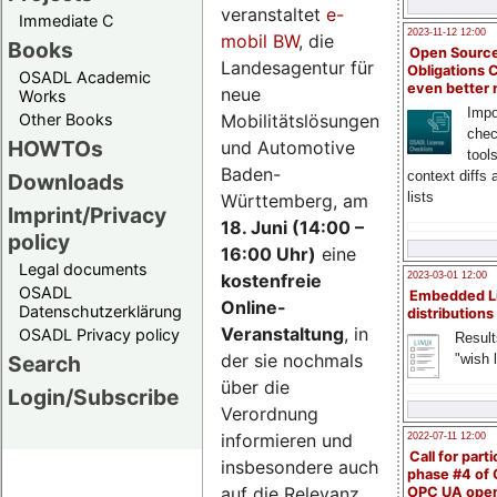
veranstaltet
e-
Immediate C
2023-11-12 12:00
mobil BW
, die
Books
Open Source
Landesagentur für
Obligations 
OSADL Academic
even better
neue
Works
Impo
Mobilitätslösungen
Other Books
chec
HOWTOs
und Automotive
tool
Baden-
context diffs
Downloads
lists
Württemberg, am
Imprint/Privacy
18. Juni (14:00 –
policy
16:00 Uhr)
eine
Legal documents
kostenfreie
2023-03-01 12:00
OSADL
Embedded L
Online-
Datenschutzerklärung
distributions
Veranstaltung
, in
OSADL Privacy policy
Result
der sie nochmals
"wish l
Search
über die
Login/Subscribe
Verordnung
informieren und
2022-07-11 12:00
Call for parti
insbesondere auch
phase #4 of
auf die Relevanz
OPC UA ope