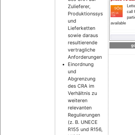
Zulieferer,
Lette
call 
Produktionssysteme
part
und
available
Lieferketten
sowie daraus
resultierende
go
vertragliche
Anforderungen
Einordnung
und
Abgrenzung
des CRA im
Verhältnis zu
weiteren
relevanten
Regulierungen
(z. B. UNECE
R155 und R156,