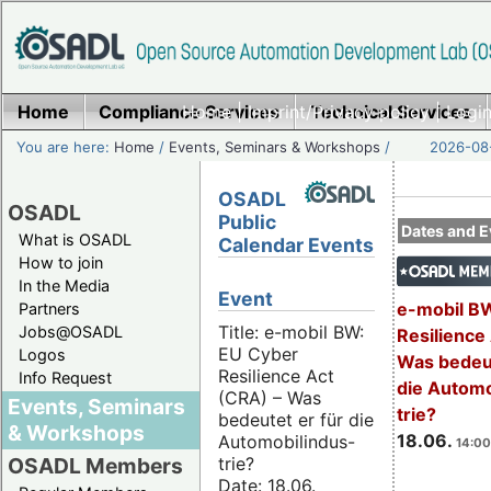
Home
Compliance Services
Home
|
Imprint/Privacy policy
Technical Services
|
Login
You are here:
Home
/
Events, Seminars & Workshops
/
2026-08-
OSADL
OSADL
Public
Dates and E
What is OSADL
Calendar Events
How to join
In the Media
Event
e-mobil B
Partners
Title: e-mobil BW:
Jobs@OSADL
Resilience
EU Cyber
Logos
Was bedeut
Resilience Act
Info Request
die Automo
(CRA) – Was
Events, Seminars
trie?
bedeutet er für die
& Workshops
18.06.
Automobilindus-
14:00
trie?
OSADL Members
Date: 18.06.