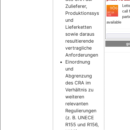
Zulieferer,
Lette
call 
Produktionssysteme
part
und
available
Lieferketten
sowie daraus
resultierende
go
vertragliche
Anforderungen
Einordnung
und
Abgrenzung
des CRA im
Verhältnis zu
weiteren
relevanten
Regulierungen
(z. B. UNECE
R155 und R156,