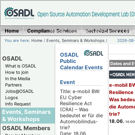
Home
Compliance Services
Home
|
Imprint/Privacy policy
Technical Services
|
Login
You are here:
Home
/
Events, Seminars & Workshops
/
2026-08-
OSADL
OSADL
Public
Dates and E
What is OSADL
Calendar Events
How to join
In the Media
Event
e-mobil B
Partners
Title: e-mobil BW:
Jobs@OSADL
Resilience
EU Cyber
Logos
Was bedeut
Resilience Act
Info Request
die Automo
(CRA) – Was
Events, Seminars
trie?
bedeutet er für die
& Workshops
18.06.
Automobilindus-
14:00
trie?
OSADL Members
Date: 18.06.