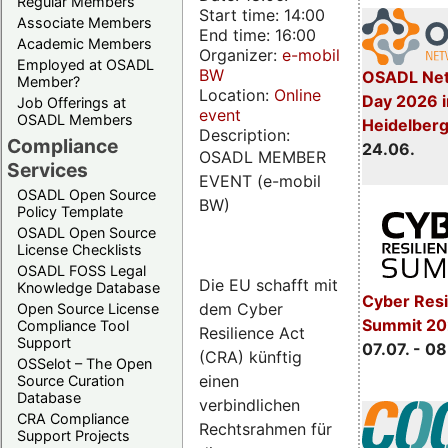
Regular Members
Start time: 14:00
Associate Members
End time: 16:00
Academic Members
Organizer:
e-mobil
Employed at OSADL
BW
OSADL Net
Member?
Location:
Online
Day 2026 i
Job Offerings at
event
OSADL Members
Heidelber
Description:
Compliance
24.06.
OSADL MEMBER
Services
EVENT (e-mobil
OSADL Open Source
BW)
Policy Template
OSADL Open Source
License Checklists
OSADL FOSS Legal
Die EU schafft mit
Knowledge Database
Cyber Resi
dem Cyber
Open Source License
Summit 2
Compliance Tool
Resilience Act
Support
07.07. - 08
(CRA) künftig
OSSelot – The Open
einen
Source Curation
Database
verbindlichen
CRA Compliance
Rechtsrahmen für
Support Projects