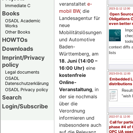
veranstaltet
e-
Immediate C
2023-11-12 12:00
mobil BW
, die
Books
Open Source
Landesagentur für
Obligations 
OSADL Academic
even better
neue
Works
Impo
Mobilitätslösungen
Other Books
chec
HOWTOs
und Automotive
tool
Baden-
context diffs
Downloads
lists
Württemberg, am
Imprint/Privacy
18. Juni (14:00 –
policy
16:00 Uhr)
eine
Legal documents
kostenfreie
2023-03-01 12:00
OSADL
Embedded L
Online-
Datenschutzerklärung
distributions
Veranstaltung
, in
OSADL Privacy policy
Result
der sie nochmals
"wish l
Search
über die
Login/Subscribe
Verordnung
informieren und
2022-07-11 12:00
Call for parti
insbesondere auch
phase #4 of
auf die Relevanz
OPC UA ope