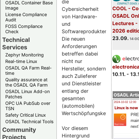
die
OSADL Container Base
COOL - Co
Image
Cybersicherheit
License Compliance
OSADL Onl
von Hardware-
Audit
Lectures 
und
FOSS Compliance
2026 editi
Softwareprodukten.
Check
23.09.
Die neuen
Technical
14:00
Anforderungen
Services
betreffen dabei
Zephyr Monitoring
nicht nur
Real-time Linux
electronic
OSADL QA Farm Real-
Hersteller, sondern
time
10.11. - 13.
auch Zulieferer
Quality assurance at
und Dienstleister
the OSADL QA Farm
entlang der
OSADL Linux Add-on
OSADL Artic
Patches
gesamten
OPC UA PubSub over
2024-10-02 12:00
(automobilen)
Linux is now
TSN
Wertschöpfungskette.
PRE
Safety Critical Linux
main
OSADL Technical Tools
next
Vor diesem
Community
Hintergrund
Projects