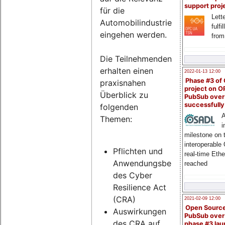
support proj
für die
Lette
Automobilindustrie
fulfi
eingehen werden.
from
Die Teilnehmenden
erhalten einen
2022-01-13 12:00
Phase #3 of
praxisnahen
project on 
Überblick zu
PubSub over
successfull
folgenden
A
Themen:
i
milestone on 
interoperable
Pflichten und
real-time Eth
Anwendungsbereich
reached
des Cyber
Resilience Act
(CRA)
2021-02-09 12:00
Open Sourc
Auswirkungen
PubSub over
des CRA auf
phase #3 la