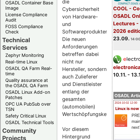
die
OSADL Container Base
COOL - Co
Image
Cybersicherheit
License Compliance
OSADL Onl
von Hardware-
Audit
Lectures 
und
FOSS Compliance
2026 editi
Softwareprodukten.
Check
23.09.
Die neuen
Technical
14:00
Anforderungen
Services
betreffen dabei
Zephyr Monitoring
nicht nur
Real-time Linux
electronic
OSADL QA Farm Real-
Hersteller, sondern
time
10.11. - 13.
auch Zulieferer
Quality assurance at
und Dienstleister
the OSADL QA Farm
entlang der
OSADL Linux Add-on
OSADL Artic
Patches
gesamten
OPC UA PubSub over
2024-10-02 12:00
(automobilen)
Linux is now
TSN
Wertschöpfungskette.
PRE
Safety Critical Linux
main
OSADL Technical Tools
next
Vor diesem
Community
Hintergrund
Projects