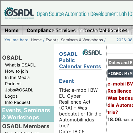
Home
Compliance Services
Home
|
Imprint/Privacy policy
Technical Services
|
Login
You are here:
Home
/
Events, Seminars & Workshops
/
2026-08-
OSADL
OSADL
Public
Dates and E
What is OSADL
Calendar Events
How to join
In the Media
Event
e-mobil B
Partners
Title: e-mobil BW:
Jobs@OSADL
Resilience
EU Cyber
Logos
Was bedeut
Resilience Act
Info Request
die Automo
(CRA) – Was
Events, Seminars
trie?
bedeutet er für die
& Workshops
18.06.
Automobilindus-
14:00
trie?
OSADL Members
Date: 18.06.