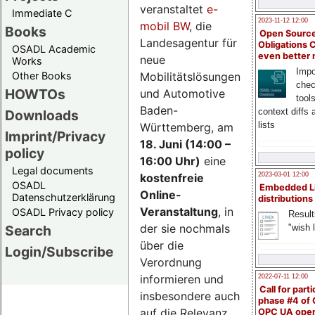
veranstaltet
e-
Immediate C
2023-11-12 12:00
mobil BW
, die
Books
Open Source
Landesagentur für
Obligations 
OSADL Academic
even better
neue
Works
Impo
Mobilitätslösungen
Other Books
chec
HOWTOs
und Automotive
tool
Baden-
context diffs
Downloads
lists
Württemberg, am
Imprint/Privacy
18. Juni (14:00 –
policy
16:00 Uhr)
eine
Legal documents
kostenfreie
2023-03-01 12:00
OSADL
Embedded L
Online-
Datenschutzerklärung
distributions
Veranstaltung
, in
OSADL Privacy policy
Result
der sie nochmals
"wish l
Search
über die
Login/Subscribe
Verordnung
informieren und
2022-07-11 12:00
Call for parti
insbesondere auch
phase #4 of
auf die Relevanz
OPC UA ope