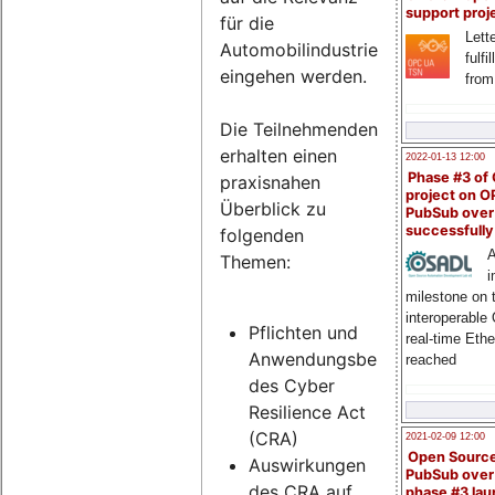
support proj
für die
Lette
Automobilindustrie
fulfi
eingehen werden.
from
Die Teilnehmenden
erhalten einen
2022-01-13 12:00
Phase #3 of
praxisnahen
project on 
Überblick zu
PubSub over
successfull
folgenden
A
Themen:
i
milestone on 
interoperable
Pflichten und
real-time Eth
Anwendungsbereich
reached
des Cyber
Resilience Act
(CRA)
2021-02-09 12:00
Open Sourc
Auswirkungen
PubSub over
des CRA auf
phase #3 la