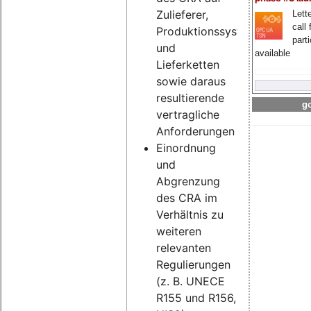
Zulieferer,
Lette
call 
Produktionssysteme
part
und
available
Lieferketten
sowie daraus
resultierende
go
vertragliche
Anforderungen
Einordnung
und
Abgrenzung
des CRA im
Verhältnis zu
weiteren
relevanten
Regulierungen
(z. B. UNECE
R155 und R156,