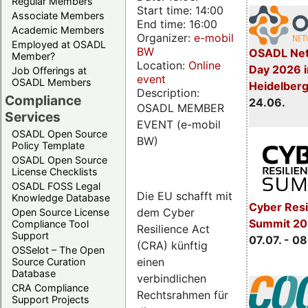
Regular Members
Start time: 14:00
Associate Members
End time: 16:00
Academic Members
Organizer:
e-mobil
Employed at OSADL
BW
OSADL Net
Member?
Location:
Online
Day 2026 i
Job Offerings at
event
OSADL Members
Heidelber
Description:
Compliance
24.06.
OSADL MEMBER
Services
EVENT (e-mobil
OSADL Open Source
BW)
Policy Template
OSADL Open Source
License Checklists
OSADL FOSS Legal
Die EU schafft mit
Knowledge Database
Cyber Resi
dem Cyber
Open Source License
Summit 2
Compliance Tool
Resilience Act
Support
07.07. - 08
(CRA) künftig
OSSelot – The Open
einen
Source Curation
Database
verbindlichen
CRA Compliance
Rechtsrahmen für
Support Projects