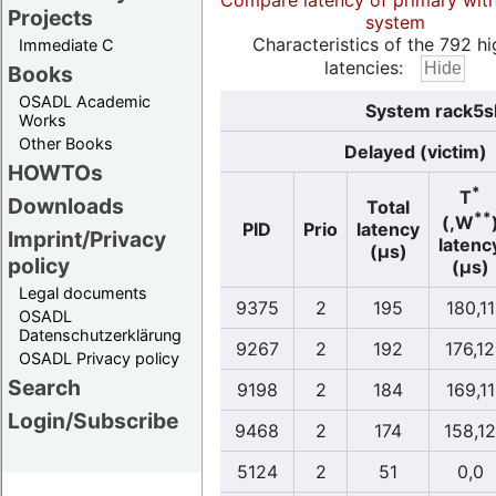
Compare latency of primary wit
Projects
system
Characteristics of the 792 hi
Immediate C
latencies:
Books
OSADL Academic
System rack5sl
Works
Other Books
Delayed (victim)
HOWTOs
*
T
Downloads
Total
**
(,W
PID
Prio
latency
Imprint/Privacy
latenc
(µs)
policy
(µs)
Legal documents
9375
2
195
180,11
OSADL
Datenschutzerklärung
9267
2
192
176,12
OSADL Privacy policy
Search
9198
2
184
169,11
Login/Subscribe
9468
2
174
158,12
5124
2
51
0,0