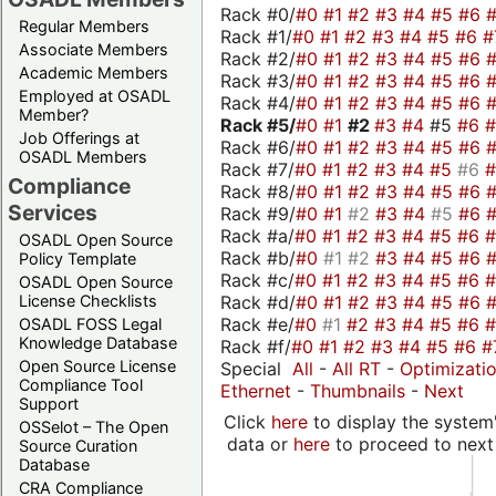
Rack #0/
#0
#1
#2
#3
#4
#5
#6
Regular Members
Rack #1/
#0
#1
#2
#3
#4
#5
#6
#
Associate Members
Rack #2/
#0
#1
#2
#3
#4
#5
#6
Academic Members
Rack #3/
#0
#1
#2
#3
#4
#5
#6
Employed at OSADL
Rack #4/
#0
#1
#2
#3
#4
#5
#6
Member?
Rack #5/
#0
#1
#2
#3
#4
#5
#6
Job Offerings at
Rack #6/
#0
#1
#2
#3
#4
#5
#6
OSADL Members
Rack #7/
#0
#1
#2
#3
#4
#5
#6
Compliance
Rack #8/
#0
#1
#2
#3
#4
#5
#6
Services
Rack #9/
#0
#1
#2
#3
#4
#5
#6
Rack #a/
#0
#1
#2
#3
#4
#5
#6
OSADL Open Source
Rack #b/
#0
#1
#2
#3
#4
#5
#6
Policy Template
Rack #c/
#0
#1
#2
#3
#4
#5
#6
OSADL Open Source
Rack #d/
#0
#1
#2
#3
#4
#5
#6
License Checklists
Rack #e/
#0
#1
#2
#3
#4
#5
#6
OSADL FOSS Legal
Knowledge Database
Rack #f/
#0
#1
#2
#3
#4
#5
#6
#
Open Source License
Special
All
-
All RT
-
Optimizati
Compliance Tool
Ethernet
-
Thumbnails
-
Next
Support
Click
here
to display the system'
OSSelot – The Open
data or
here
to proceed to next
Source Curation
Database
CRA Compliance