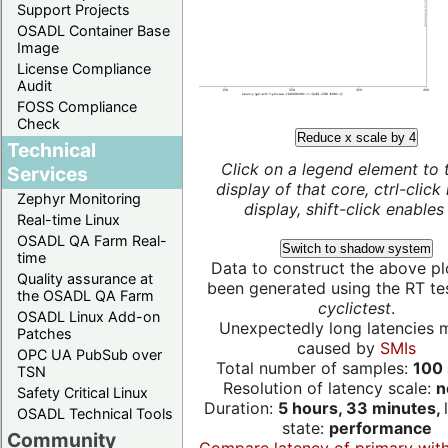
Support Projects
OSADL Container Base
Image
License Compliance
Audit
FOSS Compliance
Check
Reduce x scale by 4
Technical
Click on a legend element to 
Services
display of that core, ctrl-click
Zephyr Monitoring
display, shift-click enables 
Real-time Linux
OSADL QA Farm Real-
Switch to shadow system
time
Data to construct the above pl
Quality assurance at
been generated using the RT test
the OSADL QA Farm
cyclictest
.
OSADL Linux Add-on
Unexpectedly long latencies 
Patches
caused by
SMIs
OPC UA PubSub over
Total number of samples:
100 
TSN
Resolution of latency scale:
n
Safety Critical Linux
Duration:
5 hours, 33 minutes,
OSADL Technical Tools
state:
performance
Community