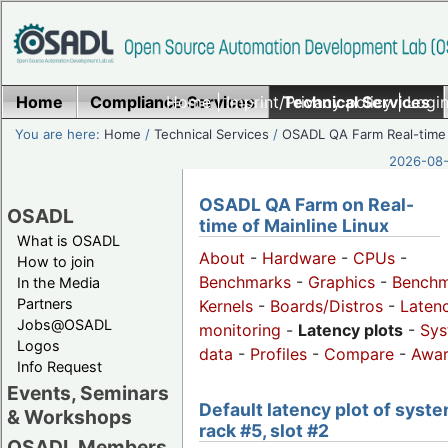
Home
Compliance Services
Home
|
Imprint/Privacy policy
Technical Services
|
Login
You are here:
Home
/
Technical Services
/
OSADL QA Farm Real-time
2026-08-
OSADL QA Farm on Real-
OSADL
time of Mainline Linux
What is OSADL
About
-
Hardware
-
CPUs
-
How to join
Benchmarks
-
Graphics
-
Benchm
In the Media
Partners
Kernels
-
Boards/Distros
-
Laten
Jobs@OSADL
monitoring
-
Latency plots
-
Sys
Logos
data
-
Profiles
-
Compare
-
Awa
Info Request
Events, Seminars
Default latency plot of syste
& Workshops
rack #5, slot #2
OSADL Members