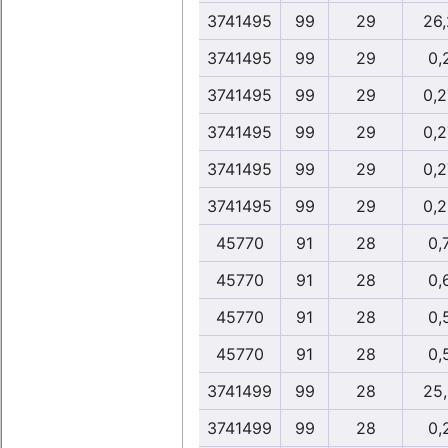
3741495
99
29
26,
3741495
99
29
0,
3741495
99
29
0,2
3741495
99
29
0,2
3741495
99
29
0,2
3741495
99
29
0,2
45770
91
28
0,
45770
91
28
0,
45770
91
28
0,
45770
91
28
0,
3741499
99
28
25,
3741499
99
28
0,