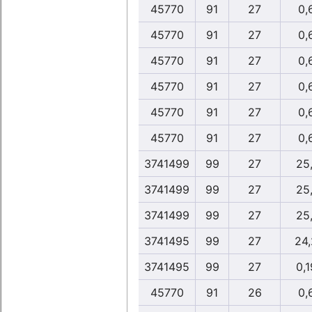
45770
91
27
0,
45770
91
27
0,
45770
91
27
0,
45770
91
27
0,
45770
91
27
0,
45770
91
27
0,
3741499
99
27
25,
3741499
99
27
25,
3741499
99
27
25,
3741495
99
27
24,
3741495
99
27
0,1
45770
91
26
0,