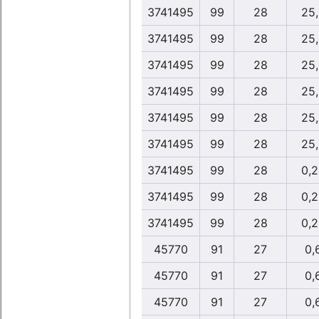
3741495
99
28
25,
3741495
99
28
25,
3741495
99
28
25,
3741495
99
28
25,
3741495
99
28
25,
3741495
99
28
25,
3741495
99
28
0,2
3741495
99
28
0,2
3741495
99
28
0,2
45770
91
27
0,
45770
91
27
0,
45770
91
27
0,