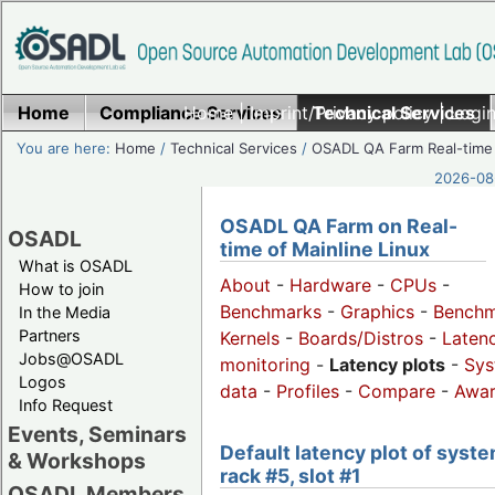
Home
Compliance Services
Home
|
Imprint/Privacy policy
Technical Services
|
Login
You are here:
Home
/
Technical Services
/
OSADL QA Farm Real-time
2026-08-
OSADL QA Farm on Real-
OSADL
time of Mainline Linux
What is OSADL
About
-
Hardware
-
CPUs
-
How to join
Benchmarks
-
Graphics
-
Benchm
In the Media
Partners
Kernels
-
Boards/Distros
-
Laten
Jobs@OSADL
monitoring
-
Latency plots
-
Sys
Logos
data
-
Profiles
-
Compare
-
Awa
Info Request
Events, Seminars
Default latency plot of syste
& Workshops
rack #5, slot #1
OSADL Members