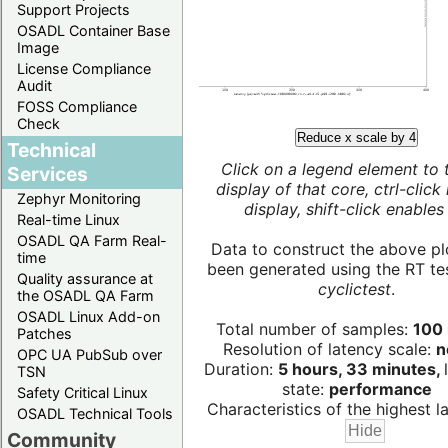
Support Projects
OSADL Container Base
Image
License Compliance
Audit
FOSS Compliance
Check
Reduce x scale by 4
Technical
Click on a legend element to 
Services
display of that core, ctrl-click
Zephyr Monitoring
display, shift-click enables 
Real-time Linux
OSADL QA Farm Real-
Data to construct the above pl
time
been generated using the RT test
Quality assurance at
cyclictest
.
the OSADL QA Farm
OSADL Linux Add-on
Total number of samples:
100 
Patches
Resolution of latency scale:
n
OPC UA PubSub over
Duration:
5 hours, 33 minutes,
TSN
state:
performance
Safety Critical Linux
Characteristics of the highest la
OSADL Technical Tools
Community