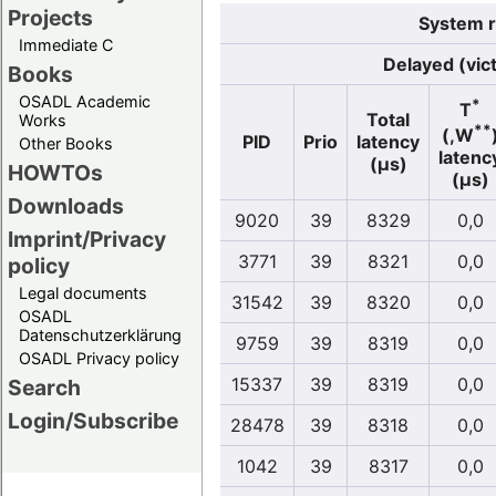
Projects
System r
Immediate C
Delayed (vic
Books
OSADL Academic
*
T
Total
Works
**
(,W
PID
Prio
latency
Other Books
latenc
(µs)
HOWTOs
(µs)
Downloads
9020
39
8329
0,0
Imprint/Privacy
3771
39
8321
0,0
policy
Legal documents
31542
39
8320
0,0
OSADL
Datenschutzerklärung
9759
39
8319
0,0
OSADL Privacy policy
15337
39
8319
0,0
Search
Login/Subscribe
28478
39
8318
0,0
1042
39
8317
0,0