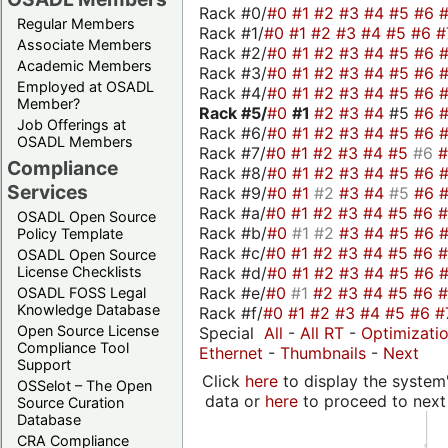
Rack #0/
#0
#1
#2
#3
#4
#5
#6
Regular Members
Rack #1/
#0
#1
#2
#3
#4
#5
#6
#
Associate Members
Rack #2/
#0
#1
#2
#3
#4
#5
#6
Academic Members
Rack #3/
#0
#1
#2
#3
#4
#5
#6
Employed at OSADL
Rack #4/
#0
#1
#2
#3
#4
#5
#6
Member?
Rack #5/
#0
#1
#2
#3
#4
#5
#6
Job Offerings at
Rack #6/
#0
#1
#2
#3
#4
#5
#6
OSADL Members
Rack #7/
#0
#1
#2
#3
#4
#5
#6
Compliance
Rack #8/
#0
#1
#2
#3
#4
#5
#6
Services
Rack #9/
#0
#1
#2
#3
#4
#5
#6
Rack #a/
#0
#1
#2
#3
#4
#5
#6
OSADL Open Source
Rack #b/
#0
#1
#2
#3
#4
#5
#6
Policy Template
Rack #c/
#0
#1
#2
#3
#4
#5
#6
OSADL Open Source
Rack #d/
#0
#1
#2
#3
#4
#5
#6
License Checklists
Rack #e/
#0
#1
#2
#3
#4
#5
#6
OSADL FOSS Legal
Knowledge Database
Rack #f/
#0
#1
#2
#3
#4
#5
#6
#
Open Source License
Special
All
-
All RT
-
Optimizati
Compliance Tool
Ethernet
-
Thumbnails
-
Next
Support
Click
here
to display the system'
OSSelot – The Open
data or
here
to proceed to next
Source Curation
Database
CRA Compliance