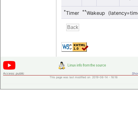
*
**
Timer
Wakeup (latency=tim
Access:
public
Shor
This page was last modified on 2019-06-14 - 16:16