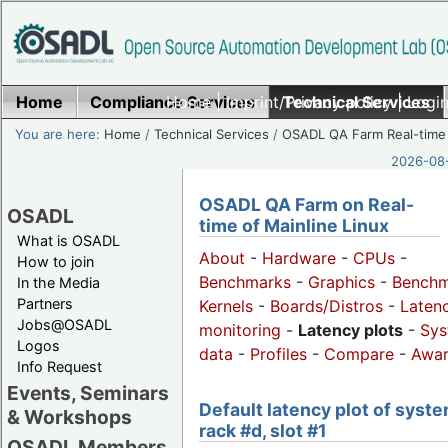
Home
Compliance Services
Home
|
Imprint/Privacy policy
Technical Services
|
Login
You are here:
Home
/
Technical Services
/
OSADL QA Farm Real-time
2026-08-
OSADL QA Farm on Real-
OSADL
time of Mainline Linux
What is OSADL
About
-
Hardware
-
CPUs
-
How to join
Benchmarks
-
Graphics
-
Benchm
In the Media
Partners
Kernels
-
Boards/Distros
-
Laten
Jobs@OSADL
monitoring
-
Latency plots
-
Sys
Logos
data
-
Profiles
-
Compare
-
Awa
Info Request
Events, Seminars
Default latency plot of syste
& Workshops
rack #d, slot #1
OSADL Members