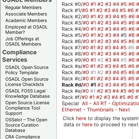
Rack #0/
#0
#1
#2
#3
#4
#5
#6
Regular Members
Rack #1/
#0
#1
#2
#3
#4
#5
#6
#
Associate Members
Rack #2/
#0
#1
#2
#3
#4
#5
#6
Academic Members
Rack #3/
#0
#1
#2
#3
#4
#5
#6
Employed at OSADL
Rack #4/
#0
#1
#2
#3
#4
#5
#6
Member?
Rack #5/
#0
#1
#2
#3
#4
#5
#6
Job Offerings at
Rack #6/
#0
#1
#2
#3
#4
#5
#6
OSADL Members
Rack #7/
#0
#1
#2
#3
#4
#5
#6
Compliance
Rack #8/
#0
#1
#2
#3
#4
#5
#6
Services
Rack #9/
#0
#1
#2
#3
#4
#5
#6
Rack #a/
#0
#1
#2
#3
#4
#5
#6
OSADL Open Source
Rack #b/
#0
#1
#2
#3
#4
#5
#6
Policy Template
Rack #c/
#0
#1
#2
#3
#4
#5
#6
OSADL Open Source
Rack #d/
#0
#1
#2
#3
#4
#5
#6
License Checklists
Rack #e/
#0
#1
#2
#3
#4
#5
#6
OSADL FOSS Legal
Knowledge Database
Rack #f/
#0
#1
#2
#3
#4
#5
#6
#
Open Source License
Special
All
-
All RT
-
Optimizati
Compliance Tool
Ethernet
-
Thumbnails
-
Next
Support
Click
here
to display the system'
OSSelot – The Open
data or
here
to proceed to next
Source Curation
Database
CRA Compliance