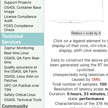
Support Projects
OSADL Container Base
Image
License Compliance
Audit
FOSS Compliance
Check
Reduce x scale by 4
Technical
Click on a legend element to 
Services
display of that core, ctrl-click
Zephyr Monitoring
display, shift-click enables 
Real-time Linux
OSADL QA Farm Real-
Data to construct the above pl
time
been generated using the RT test
Quality assurance at
cyclictest
.
the OSADL QA Farm
Unexpectedly long latencies 
OSADL Linux Add-on
caused by
SMIs
Patches
Total number of samples:
100 
OPC UA PubSub over
Resolution of latency scale:
n
TSN
Duration:
5 hours, 33 minutes,
Safety Critical Linux
state:
performance
OSADL Technical Tools
Characteristics of the 376 hi
Community