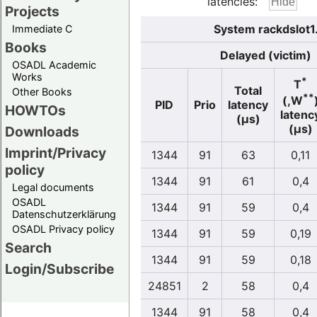
latencies:
Projects
System rackdslot1
Immediate C
Books
Delayed (victim)
OSADL Academic
Works
*
T
Total
Other Books
**
(,W
PID
Prio
latency
HOWTOs
latenc
(µs)
(µs)
Downloads
Imprint/Privacy
1344
91
63
0,11
policy
1344
91
61
0,4
Legal documents
OSADL
1344
91
59
0,4
Datenschutzerklärung
OSADL Privacy policy
1344
91
59
0,19
Search
1344
91
59
0,18
Login/Subscribe
24851
2
58
0,4
1344
91
58
0,4