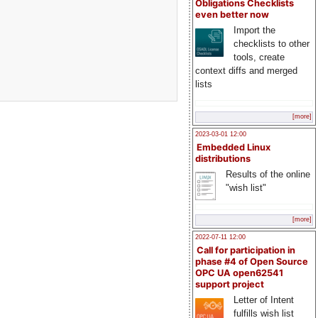
Obligations Checklists
even better now
Import the
checklists to other
tools, create
context diffs and merged
lists
[more]
2023-03-01 12:00
Embedded Linux
distributions
Results of the online
"wish list"
[more]
2022-07-11 12:00
Call for participation in
phase #4 of Open Source
OPC UA open62541
support project
Letter of Intent
fulfills wish list