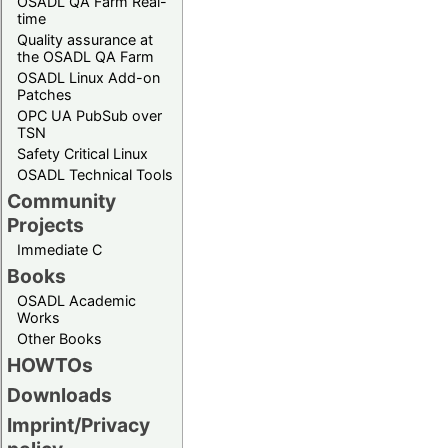
OSADL QA Farm Real-
time
Quality assurance at
the OSADL QA Farm
OSADL Linux Add-on
Patches
OPC UA PubSub over
TSN
Safety Critical Linux
OSADL Technical Tools
Community
Projects
Immediate C
Books
OSADL Academic
Works
Other Books
HOWTOs
Downloads
Imprint/Privacy