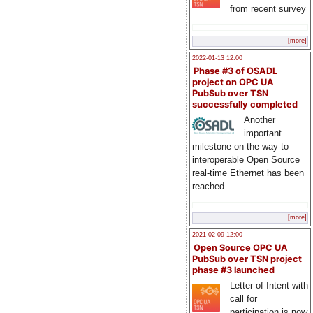
from recent survey
[more]
2022-01-13 12:00
Phase #3 of OSADL
project on OPC UA
PubSub over TSN
successfully completed
Another
important
milestone on the way to
interoperable Open Source
real-time Ethernet has been
reached
[more]
2021-02-09 12:00
Open Source OPC UA
PubSub over TSN project
phase #3 launched
Letter of Intent with
call for
participation is now