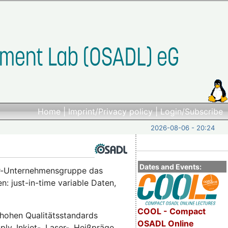
Home
|
Imprint/Privacy policy
|
Login/Subscribe
2026-08-06 - 20:24
Dates and Events:
er-Unternehmensgruppe das
n: just-in-time variable Daten,
COOL - Compact
hohen Qualitätsstandards
OSADL Online
ly, Inkjet-, Laser-, Heißpräge