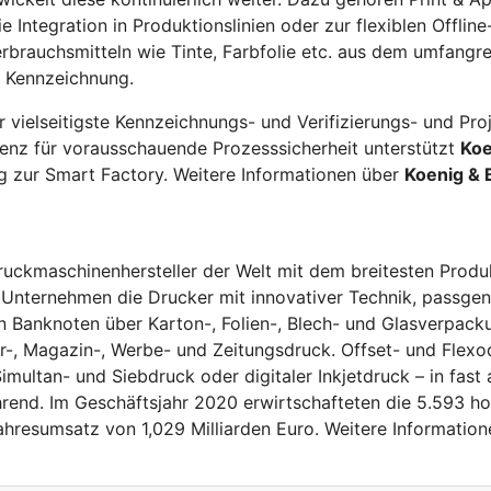
 Integration in Produktionslinien oder zur flexiblen Offline
erbrauchsmitteln wie Tinte, Farbfolie etc. aus dem umfangr
re Kennzeichnung.
r vielseitigste Kennzeichnungs- und Verifizierungs- und Pr
ligenz für vorausschauende Prozesssicherheit unterstützt
Koe
 zur Smart Factory. Weitere Informationen über
Koenig & 
Druckmaschinenhersteller der Welt mit dem breitesten Prod
 Unternehmen die Drucker mit innovativer Technik, passgen
on Banknoten über Karton-, Folien-, Blech- und Glasverpack
r-, Magazin-, Werbe- und Zeitungsdruck. Offset- und Flexo
Simultan- und Siebdruck oder digitaler Inkjetdruck – in fast
end. Im Geschäftsjahr 2020 erwirtschafteten die 5.593 hoc
Jahresumsatz von 1,029 Milliarden Euro. Weitere Informatio