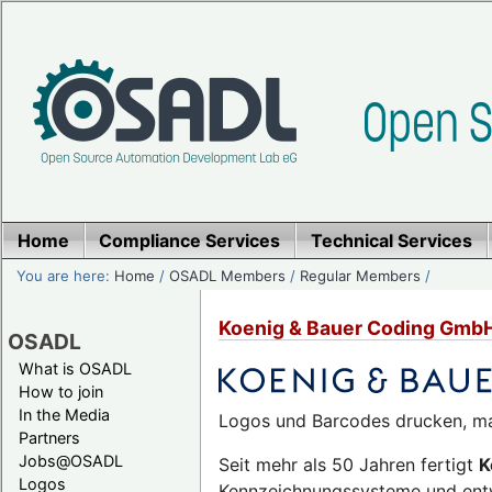
Home
Compliance Services
Technical Services
You are here:
Home
/
OSADL Members
/
Regular Members
/
Koenig & Bauer Coding Gmb
OSADL
What is OSADL
How to join
In the Media
Logos und Barcodes drucken, ma
Partners
Jobs@OSADL
Seit mehr als 50 Jahren fertigt
K
Logos
Kennzeichnungssysteme und entwic