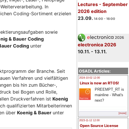
Lectures - September
-Weiterverarbeitung. In
2026 edition
eichen Coding-Sortiment erzielen
23.09.
14:00 - 16:00
ojektierungsaufgaben sowie
nig & Bauer Coding
electronica 2026
Bauer Coding
unter
10.11. - 13.11.
uktprogramm der Branche. Seit
OSADL Articles:
auen Verfahren und vielfältigen
2024-10-02 12:00
Linux is now an RTOS!
ungen bis hin zum Bücher-,
PREEMPT_RT is
druck bei Bogen und Rolle,
mainline - What's
 allen Druckverfahren ist
Koenig
next?
h qualifizierten Mitarbeiterinnen
nen über
Koenig & Bauer
unter
[more]
2023-11-12 12:00
Open Source License