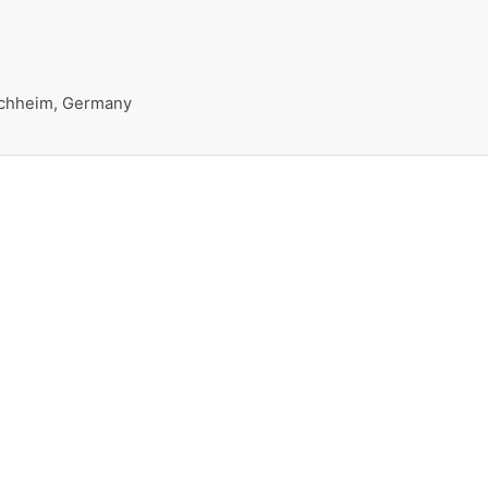
H
öchheim, Germany