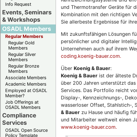
Info Request
und Thermotransfer Geräte für die
Events, Seminars
Kombination mit den richtigen V
& Workshops
Sie allerbeste Ergebnisse für ih
OSADL Members
Mit zukunftsfähigen Lösungen fü
Regular Members
persönlicher und digitaler Intel
Regular Gold
Members
Unternehmen auch auf ihrem Weg
Regular Silver
coding.koenig-bauer.com.
Members
Regular Bronze
Über
Koenig & Bauer
:
Members
Koenig & Bauer
ist der älteste 
Associate Members
über 200 Jahren unterstützt das
Academic Members
Services. Das Portfolio reicht v
Employed at OSADL
Member?
Display-, Kennzeichnungs-, Deko
Job Offerings at
wasserloser Offset, Stahlstich-, 
OSADL Members
& Bauer
zu Hause und häufig führ
Compliance
und Mitarbeiter weltweit einen 
Services
www.koenig-bauer.com.
OSADL Open Source
Policy Template