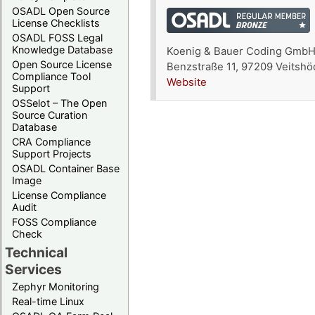
OSADL Open Source
License Checklists
OSADL FOSS Legal
Knowledge Database
Koenig & Bauer Coding Gmb
Open Source License
Benzstraße 11, 97209 Veitsh
Compliance Tool
Website
Support
OSSelot – The Open
Source Curation
Database
CRA Compliance
Support Projects
OSADL Container Base
Image
License Compliance
Audit
FOSS Compliance
Check
Technical
Services
Zephyr Monitoring
Real-time Linux